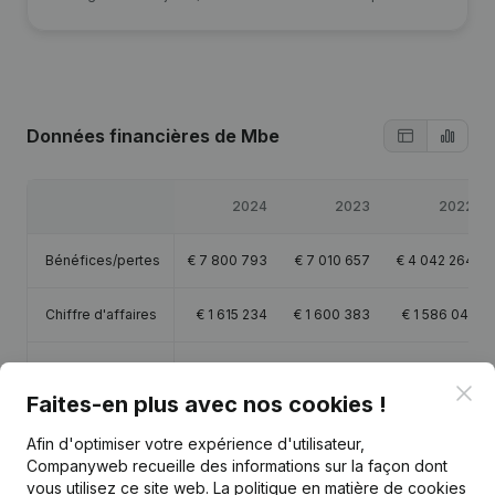
Données financières
de Mbe
2024
2023
2022
Bénéfices/pertes
€
7 800 793
€
7 010 657
€
4 042 264
Chiffre d'affaires
€
1 615 234
€
1 600 383
€
1 586 041
Capitaux propres
€
6 916 466
€
6 315 672
€
7 095 015
Clo
Faites-en plus avec nos cookies !
Marge brute
€
1 115 052
€
727 366
€
757 467
Afin d'optimiser votre expérience d'utilisateur,
Companyweb recueille des informations sur la façon dont
vous utilisez ce site web.
La politique en matière de cookies