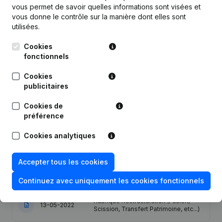
vous permet de savoir quelles informations sont visées et
vous donne le contrôle sur la manière dont elles sont
Publications
de Mbe
utilisées.
Cookies
fonctionnels
Date
Publication
Cookies
30-10-2025
Demissions, Nominations
publicitaires
02-08-2024
Demissions, Nominations
Cookies de
préférence
Denomination - Siège Social -
Cookies analytiques
Modification Forme Juridique -
22-07-2022
Rubrique Restructuration (Fusion,
Scission, Transfert Patrimoine, etc...)
Accepter tous les cookies
14-07-2022
Demissions, Nominations
Continuez avec uniquement les cookies fonctionnels
Rubrique Restructuration (Fusion,
13-05-2022
Scission, Transfert Patrimoine, etc...)