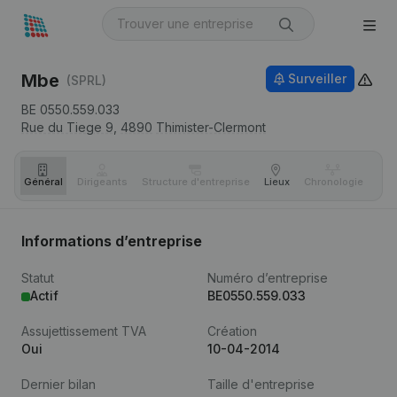
Mbe
Surveiller
(SPRL)
BE 0550.559.033
Rue du Tiege 9,
4890
Thimister-Clermont
Général
Dirigeants
Structure d'entreprise
Lieux
Chronologie
Com
Informations d’entreprise
Statut
Numéro d’entreprise
Actif
BE0550.559.033
Assujettissement TVA
Création
Oui
10-04-2014
Dernier bilan
Taille d'entreprise