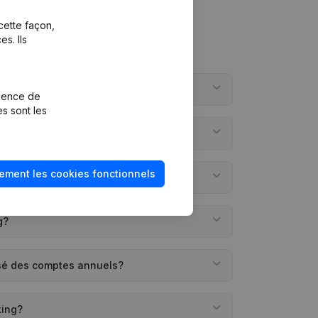
cette façon,
s. Ils
werking?
rience de
es sont les
rking?
ement les cookies fonctionnels
é créée?
g?
osé des comptes annuels?
king?