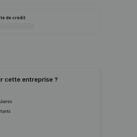
ite de crédit
r cette entreprise ?
ulaires
rtants