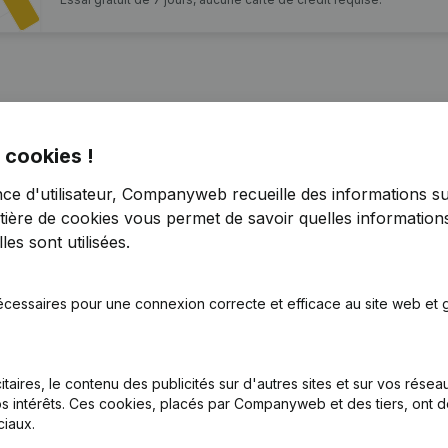
 cookies !
nce d'utilisateur, Companyweb recueille des informations su
tière de cookies
vous permet de savoir quelles informations
on, Coordination, Autres Modifications, …)
(NL)
es sont utilisées.
tatuts
(NL)
écessaires pour une connexion correcte et efficace au site web et g
itaires, le contenu des publicités sur d'autres sites et sur vos rése
tion (Nouvelle Personne Morale, Ouverture Succursale, etc...)
(NL)
s intérêts. Ces cookies, placés par Companyweb et des tiers, ont d
iaux.