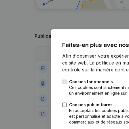
Publications
de CIS
Faites-en plus avec nos
Date
Publication
Afin d'optimiser votre expérie
ce site web.
La politique en ma
09-04-2025
Statuts (Traducti
contrôle sur la manière dont ell
Cookies fonctionnels
18-01-2024
Modification(s) S
Ces cookies sont strictement n
un environnement en ligne sûr.
13-07-2022
Siège Social
(NL)
Cookies publicitaires
En acceptant les cookies public
22-04-2014
Rubrique Constitu
est personnalisé et adapté à vo
commerciaux et de réseaux soc