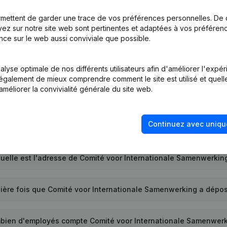
mettent de garder une trace de vos préférences personnelles. De 
ez sur notre site web sont pertinentes et adaptées à vos préférence
nce sur le web aussi conviviale que possible.
st le numéro d'entreprise de Comité voor Internationale Samen
lyse optimale de nos différents utilisateurs afin d'améliorer l'expé
nt également de mieux comprendre comment le site est utilisé et quell
améliorer la convivialité générale du site web.
est l'identifiant PEPPOL de Comité voor Internationale Samenwe
Continuez avec uniqu
a société Comité voor Internationale Samenwerking a-t-elle ét
uelle est l'adresse de Comité voor Internationale Samenwerkin
nière fois que Comité voor Internationale Samenwerking a dép
bien d'employés compte Comité voor Internationale Samenwer