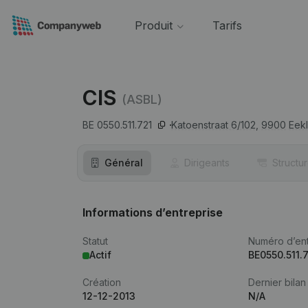
Produit
Tarifs
CIS
(ASBL)
BE 0550.511.721
Katoenstraat 6/102,
9900
Eek
Général
Dirigeants
Structu
Informations d’entreprise
Statut
Numéro d’ent
Actif
BE0550.511.
Création
Dernier bilan
12-12-2013
N/A