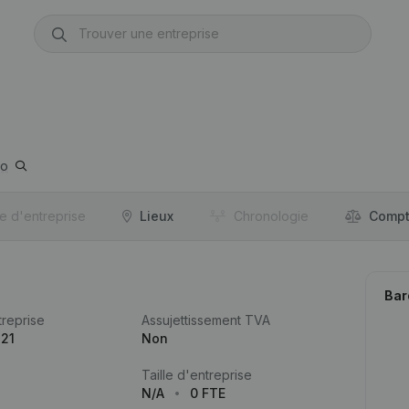
lo
re d'entreprise
Lieux
Chronologie
Compt
Bar
reprise
Assujettissement TVA
721
Non
Taille d'entreprise
N/A
0 FTE