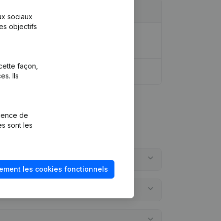
aux sociaux
es objectifs
ique - Divers - Demissions,
cette façon,
s. Ils
rience de
es sont les
ement les cookies fonctionnels