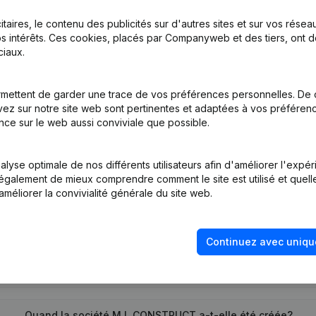
itaires, le contenu des publicités sur d'autres sites et sur vos rése
s intérêts. Ces cookies, placés par Companyweb et des tiers, ont d
on, Coordination, Autres Modifications, …) - Modification Forme Jurid
iaux.
mettent de garder une trace de vos préférences personnelles. De 
tion (Nouvelle Personne Morale, Ouverture Succursale, etc...)
ez sur notre site web sont pertinentes et adaptées à vos préférence
nce sur le web aussi conviviale que possible.
lyse optimale de nos différents utilisateurs afin d'améliorer l'expé
nt également de mieux comprendre comment le site est utilisé et quell
améliorer la convivialité générale du site web.
Quel est le numéro de TVA de M.I. CONSTRUCT?
Continuez avec uniqu
Quel est l'identifiant PEPPOL de M.I. CONSTRUCT?
Quand la société M.I. CONSTRUCT a-t-elle été créée?