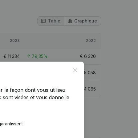
Table
Graphique
2023
2022
€
11 334
79,35%
€
6 320
Close
€
66 392
20,59%
€
55 058
€
35 545
47,71%
€
24 065
r la façon dont vous utilisez
 sont visées et vous donne le
arantissent