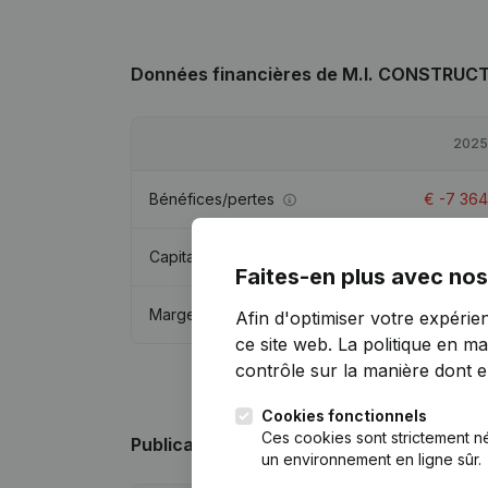
Données financières
de M.I. CONSTRUC
2025
Bénéfices/pertes
€
-7 364
Capitaux propres
€
92 911
Faites-en plus avec nos
Marge brute
€
6 793
Afin d'optimiser votre expérie
ce site web.
La politique en ma
contrôle sur la manière dont ell
Cookies fonctionnels
Ces cookies sont strictement n
Publications
de M.I. CONSTRUCT
un environnement en ligne sûr.