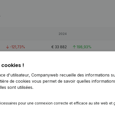
T
2024
-121,73%
€
33 882
198,93%
-7,34%
€
100 274
51,03%
 cookies !
-89,82%
€
66 722
87,71%
nce d'utilisateur, Companyweb recueille des informations su
tière de cookies
vous permet de savoir quelles informations
es sont utilisées.
écessaires pour une connexion correcte et efficace au site web et g