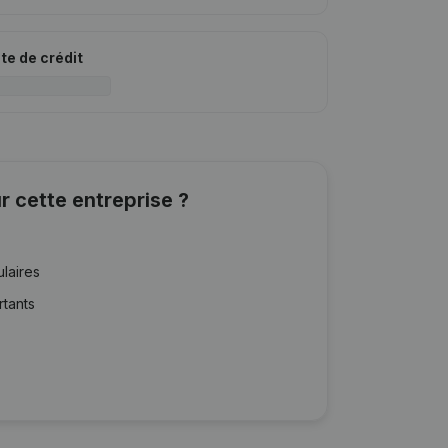
ite de crédit
r cette entreprise ?
ulaires
rtants