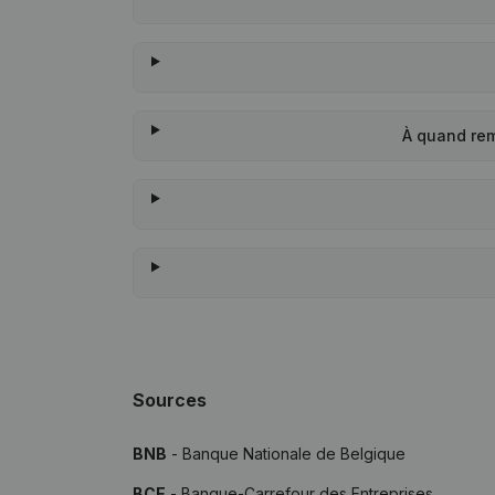
À quand re
Sources
BNB
- Banque Nationale de Belgique
BCE
- Banque-Carrefour des Entreprises