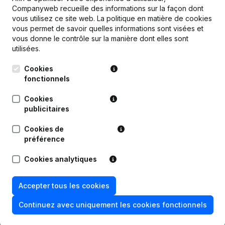
Companyweb recueille des informations sur la façon dont
vous utilisez ce site web.
La politique en matière de cookies
vous permet de savoir quelles informations sont visées et
Publications
de Noroc Solutions
vous donne le contrôle sur la manière dont elles sont
utilisées.
Date
Publication
Cookies
fonctionnels
Statuts (Traduction, Coordination,
Autres Modifications, …) -
Cookies
20-12-2023
Modification Forme Juridique - But -
publicitaires
Demissions, Nominations
Cookies de
29-03-2022
Demissions, Nominations
préférence
Cookies analytiques
Demissions, Nominations -
05-01-2021
Modification Forme Juridique
Accepter tous les cookies
29-03-2019
Siège Social
Continuez avec uniquement les cookies fonctionnels
Siège Social - Demissions,
06-01-2016