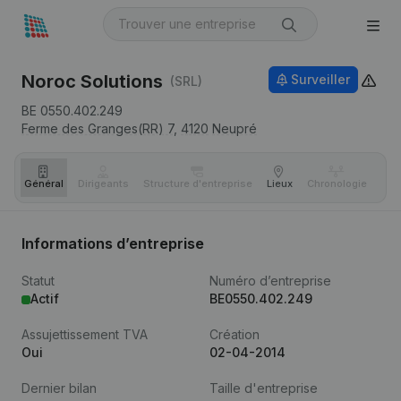
Noroc Solutions
Surveiller
(SRL)
BE 0550.402.249
Ferme des Granges(RR) 7,
4120
Neupré
Général
Dirigeants
Structure d'entreprise
Lieux
Chronologie
Com
Informations d’entreprise
Statut
Numéro d’entreprise
Actif
BE0550.402.249
Assujettissement TVA
Création
Oui
02-04-2014
Dernier bilan
Taille d'entreprise