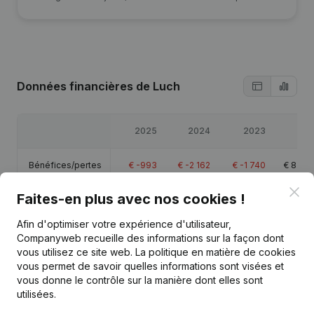
Données financières
de Luch
2025
2024
2023
20
Bénéfices/pertes
€
-993
€
-2 162
€
-1 740
€
87 4
Clo
Faites-en plus avec nos cookies !
Capitaux propres
€
110 885
€
111 878
€
114 040
€
115 7
Afin d'optimiser votre expérience d'utilisateur,
Marge brute
€
26 354
€
26 243
€
21 664
€
18 6
Companyweb recueille des informations sur la façon dont
vous utilisez ce site web.
La politique en matière de cookies
vous permet de savoir quelles informations sont visées et
vous donne le contrôle sur la manière dont elles sont
utilisées.