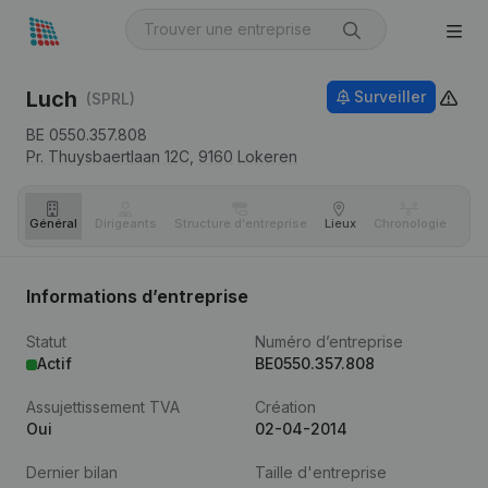
Luch
Surveiller
(SPRL)
BE 0550.357.808
Pr. Thuysbaertlaan 12C,
9160
Lokeren
Général
Dirigeants
Structure d'entreprise
Lieux
Chronologie
Com
Informations d’entreprise
Statut
Numéro d’entreprise
Actif
BE0550.357.808
Assujettissement TVA
Création
Oui
02-04-2014
Dernier bilan
Taille d'entreprise