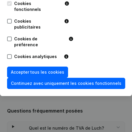
Publications
de Luch
Cookies
fonctionnels
Date
Publication
Cookies
publicitaires
Siège Social - Demissions -
09-03-2022
Nominations
(NL)
Cookies de
préférence
28-04-2015
Divers
(NL)
Cookies analytiques
Rubrique Constitution (Nouvelle
08-04-2014
Personne Morale, Ouverture
Accepter tous les cookies
Succursale, etc...)
(NL)
Continuez avec uniquement les cookies fonctionnels
Questions fréquemment posées
Quel est le numéro de TVA de Luch?