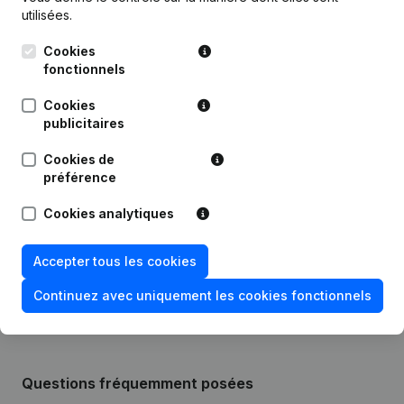
Publications
de Ssl Innoteq
utilisées.
Cookies
Date
Publication
fonctionnels
Modification Forme Juridique -
Cookies
17-05-2022
Demissions - Nominations
(NL)
publicitaires
Cookies de
18-01-2018
Appellation
(NL)
préférence
29-06-2016
Siège Social
(NL)
Cookies analytiques
Rubrique Constitution (Nouvelle
Accepter tous les cookies
08-04-2014
Personne Morale, Ouverture
Succursale, etc...)
(NL)
Continuez avec uniquement les cookies fonctionnels
Questions fréquemment posées