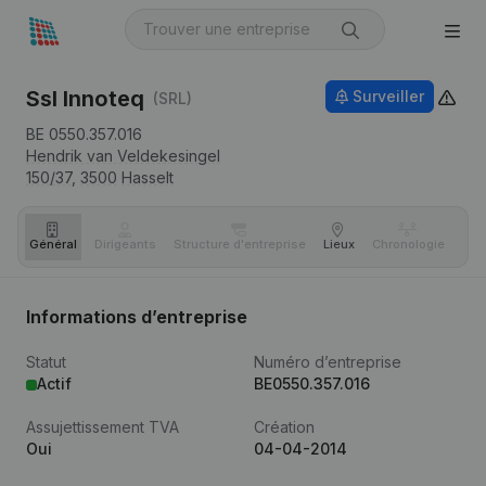
Ssl Innoteq
Surveiller
(SRL)
BE 0550.357.016
Hendrik van Veldekesingel
150/37,
3500
Hasselt
Général
Dirigeants
Structure d'entreprise
Lieux
Chronologie
Com
Informations d’entreprise
Statut
Numéro d’entreprise
Actif
BE0550.357.016
Assujettissement TVA
Création
Oui
04-04-2014