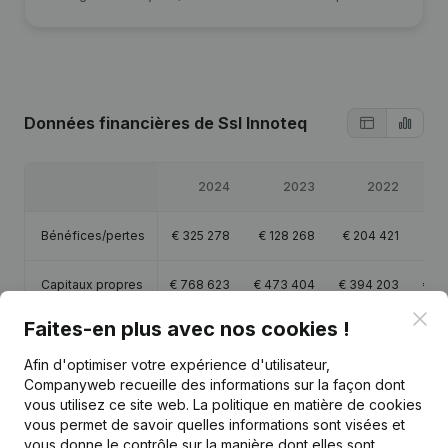
Données financières
de Ssl Innoteq
2024
2023
2022
Bénéfices/pertes
€
325 278
€
128 268
€
204 421
€
6
Capitaux propres
€
768 623
€
473 404
€
394 203
€
18
Clo
Faites-en plus avec nos cookies !
Marge brute
€
481 563
€
189 035
€
305 653
€
1
Afin d'optimiser votre expérience d'utilisateur,
Companyweb recueille des informations sur la façon dont
vous utilisez ce site web.
La politique en matière de cookies
vous permet de savoir quelles informations sont visées et
vous donne le contrôle sur la manière dont elles sont