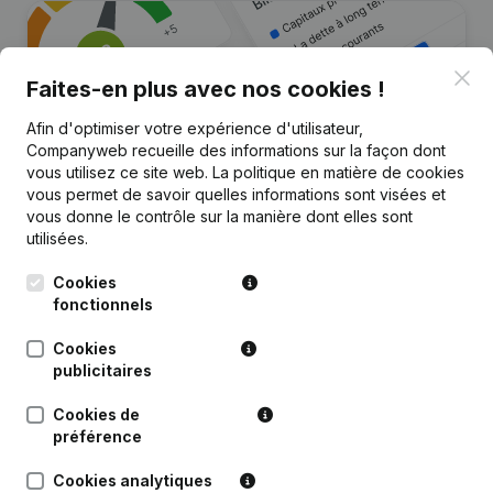
Clo
Faites-en plus avec nos cookies !
Afin d'optimiser votre expérience d'utilisateur,
Companyweb recueille des informations sur la façon dont
vous utilisez ce site web.
La politique en matière de cookies
vous permet de savoir quelles informations sont visées et
Vous recherchez plus
vous donne le contrôle sur la manière dont elles sont
utilisées.
d’informations sur cette entreprise
?
Cookies
fonctionnels
Consulter la santé en un coup d'oeil
Cookies
Choisissez des informations rapides ou des détails
publicitaires
granulaires
Cookies de
Recevez des mises à jour sur les développements
préférence
importants
Cookies analytiques
Essayer gratuitement
Découvrir plus