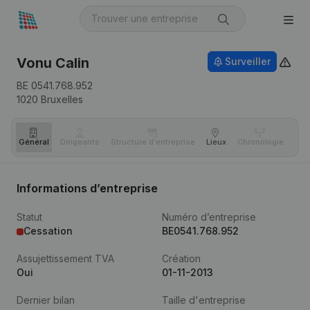
Vonu Calin
Surveiller
BE 0541.768.952
1020
Bruxelles
Général
Dirigeants
Structure d'entreprise
Lieux
Chronologie
Com
Informations d’entreprise
Statut
Numéro d’entreprise
Cessation
BE0541.768.952
Assujettissement TVA
Création
Oui
01-11-2013
Dernier bilan
Taille d'entreprise