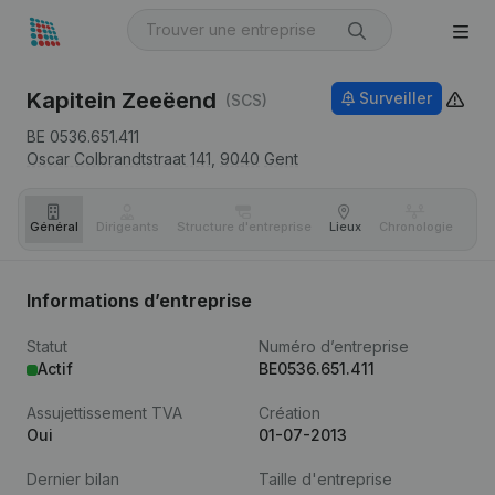
Kapitein Zeeëend
Surveiller
(SCS)
BE 0536.651.411
Oscar Colbrandtstraat 141,
9040
Gent
Général
Dirigeants
Structure d'entreprise
Lieux
Chronologie
Com
Informations d’entreprise
Statut
Numéro d’entreprise
Actif
BE0536.651.411
Assujettissement TVA
Création
Oui
01-07-2013
Dernier bilan
Taille d'entreprise