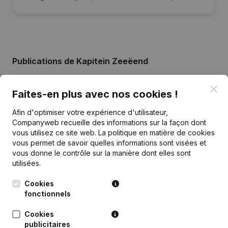
Publications
de Kapitein Zeeëend
Clo
Faites-en plus avec nos cookies !
Date
Publication
Afin d'optimiser votre expérience d'utilisateur,
Capital - Actions - Statuts
Companyweb recueille des informations sur la façon dont
(Traduction, Coordination, Autres
30-11-2023
vous utilisez ce site web.
La politique en matière de cookies
Modifications, …) - Modification
Forme Juridique
(NL)
vous permet de savoir quelles informations sont visées et
vous donne le contrôle sur la manière dont elles sont
utilisées.
02-08-2018
Siège Social
(NL)
Cookies
Rubrique Constitution (Nouvelle
fonctionnels
23-07-2013
Personne Morale, Ouverture
Succursale, etc...)
(NL)
Cookies
publicitaires