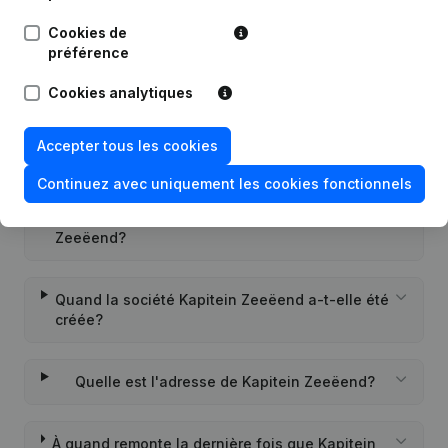
Cookies de
préférence
Questions fréquemment posées
Cookies analytiques
Quel est le numéro de TVA de Kapitein
Accepter tous les cookies
Zeeëend?
Continuez avec uniquement les cookies fonctionnels
Quel est l'identifiant PEPPOL de Kapitein
Zeeëend?
Quand la société Kapitein Zeeëend a-t-elle été
créée?
Quelle est l'adresse de Kapitein Zeeëend?
À quand remonte la dernière fois que Kapitein