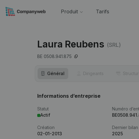
Produit
Tarifs
Laura Reubens
(SRL)
BE 0508.941.875
Général
Dirigeants
Structu
Informations d’entreprise
Statut
Numéro d’ent
Actif
BE0508.941
Création
Dernier bilan
02-01-2013
2025