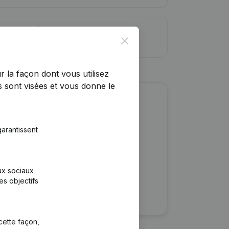
ite de crédit
Close
r la façon dont vous utilisez
 sont visées et vous donne le
r cette entreprise ?
arantissent
ulaires
rtants
aux sociaux
es objectifs
cette façon,