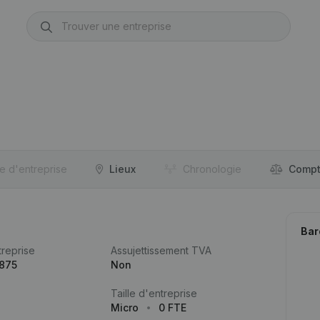
re d'entreprise
Lieux
Chronologie
Compt
Bar
reprise
Assujettissement TVA
.875
Non
Taille d'entreprise
Micro
0 FTE