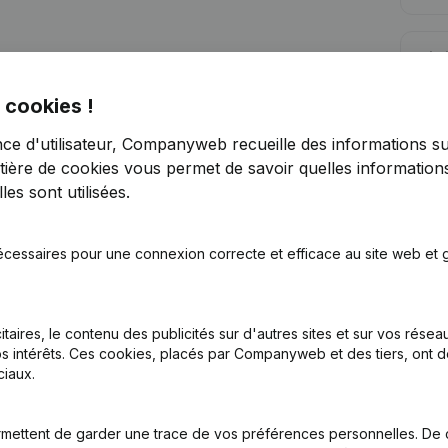
Lim
 cookies !
nce d'utilisateur, Companyweb recueille des informations su
tière de cookies
vous permet de savoir quelles informations
es sont utilisées.
Vous recherchez plus d’informations su
Consulter la santé en un coup d'oeil
écessaires pour une connexion correcte et efficace au site web et g
Choisissez des informations rapides ou des détails gran
Recevez des mises à jour sur les développements impo
itaires, le contenu des publicités sur d'autres sites et sur vos rése
Essayer gratuitement
Découvrir plus
s intérêts. Ces cookies, placés par Companyweb et des tiers, ont d
iaux.
Essai gratuit de 7 jours, aucune carte de crédit requise.
mettent de garder une trace de vos préférences personnelles. De 