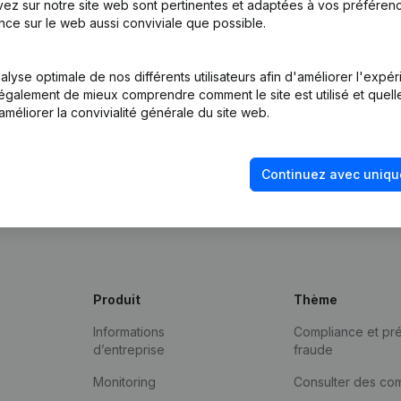
ez sur notre site web sont pertinentes et adaptées à vos préférence
nce sur le web aussi conviviale que possible.
lyse optimale de nos différents utilisateurs afin d'améliorer l'expé
nt également de mieux comprendre comment le site est utilisé et quell
améliorer la convivialité générale du site web.
Continuez avec uniqu
Produit
Thème
Informations
Compliance et pré
d’entreprise
fraude
Monitoring
Consulter des co