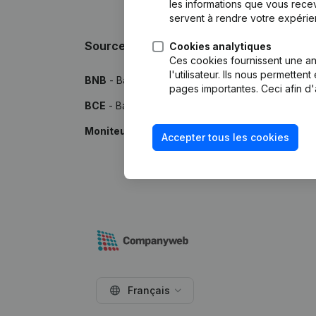
les informations que vous recev
servent à rendre votre expérie
Sources
Cookies analytiques
Ces cookies fournissent une ana
l'utilisateur. Ils nous permette
BNB
- Banque Nationale de Belgique
pages importantes. Ceci afin d'
BCE
- Banque-Carrefour des Entreprises
Moniteur
- Publications par le Moniteur Belge
Accepter tous les cookies
Français