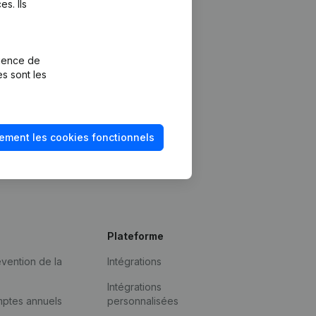
s. Ils
rience de
es sont les
ement les cookies fonctionnels
Plateforme
vention de la
Intégrations
Intégrations
mptes annuels
personnalisées