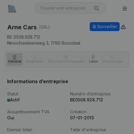
Arne Cars
Surveiller
(SRL)
BE 0508.928.712
Ninoofsesteenweg 3,
1760
Roosdaal
Général
Dirigeants
Structure d'entreprise
Lieux
Chronologie
Com
Informations d’entreprise
Statut
Numéro d’entreprise
Actif
BE0508.928.712
Assujettissement TVA
Création
Oui
07-01-2013
Dernier bilan
Taille d'entreprise