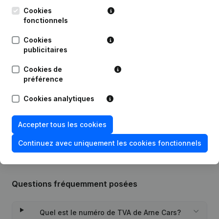
Publications
de Arne Cars
Cookies
fonctionnels
Date
Publication
Cookies
publicitaires
Modification Forme Juridique -
14-04-2023
Demissions - Nominations
(NL)
Cookies de
préférence
16-08-2016
Siège Social
(NL)
Cookies analytiques
Rubrique Constitution (Nouvelle
09-01-2013
Personne Morale, Ouverture
Accepter tous les cookies
Succursale, etc...)
(NL)
Continuez avec uniquement les cookies fonctionnels
Questions fréquemment posées
Quel est le numéro de TVA de Arne Cars?