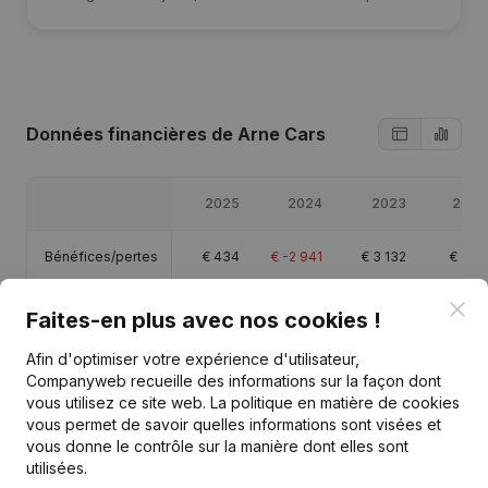
Données financières
de Arne Cars
2025
2024
2023
2022
Bénéfices/pertes
€
434
€
-2 941
€
3 132
€
660
Clo
Capitaux propres
€
51 280
€
50 846
€
89 843
€
86 711
Faites-en plus avec nos cookies !
Afin d'optimiser votre expérience d'utilisateur,
Marge brute
€
14 993
€
5 935
€
13 284
€
16 433
Companyweb recueille des informations sur la façon dont
vous utilisez ce site web.
La politique en matière de cookies
vous permet de savoir quelles informations sont visées et
vous donne le contrôle sur la manière dont elles sont
utilisées.