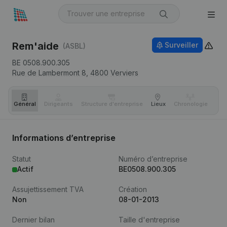
Rem'aide
Surveiller
(ASBL)
BE 0508.900.305
Rue de Lambermont 8,
4800
Verviers
Général
Dirigeants
Structure d'entreprise
Lieux
Chronologie
Com
Informations d’entreprise
Statut
Numéro d’entreprise
Actif
BE0508.900.305
Assujettissement TVA
Création
Non
08-01-2013
Dernier bilan
Taille d'entreprise