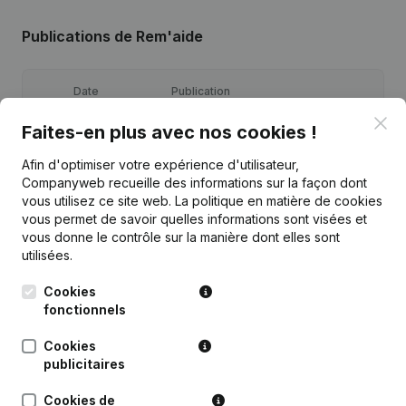
Publications
de Rem'aide
Date
Publication
Clo
Faites-en plus avec nos cookies !
Statuts (Traduction, Coordination,
11-01-2024
Autres Modifications, …)
Afin d'optimiser votre expérience d'utilisateur,
Companyweb recueille des informations sur la façon dont
29-07-2021
Siège Social
vous utilisez ce site web.
La politique en matière de cookies
vous permet de savoir quelles informations sont visées et
vous donne le contrôle sur la manière dont elles sont
12-10-2020
Siège Social
utilisées.
Siège Social - But - Demissions,
Cookies
09-11-2017
Nominations
fonctionnels
Rubrique Constitution (Nouvelle
Cookies
10-01-2013
Personne Morale, Ouverture
publicitaires
Succursale, etc...)
Cookies de