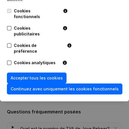
Cookies
Date
Publication
fonctionnels
Statuts (Traduction, Coordination,
Cookies
Autres Modifications, …) -
publicitaires
10-11-2022
Modification Forme Juridique -
Demissions - Nominations
(NL)
Cookies de
préférence
12-02-2014
Siège Social
(NL)
Cookies analytiques
Rubrique Constitution (Nouvelle
15-01-2013
Personne Morale, Ouverture
Accepter tous les cookies
Succursale, etc...)
(NL)
Continuez avec uniquement les cookies fonctionnels
Questions fréquemment posées
Quel est le numéro de TVA de Joye Beheer?