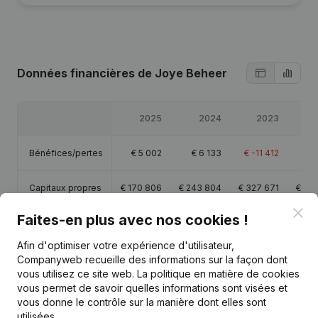
Données financières
de Joye Beheer
2025
2024
2023
Bénéfices/pertes
€
5 002
€
6 133
€
-11 412
€
-1
Capitaux propres
€
170 806
€
243 804
€
327 671
€
39
Clo
Faites-en plus avec nos cookies !
Marge brute
€
38 441
€
37 973
€
31 241
€
2
Afin d'optimiser votre expérience d'utilisateur,
Companyweb recueille des informations sur la façon dont
vous utilisez ce site web.
La politique en matière de cookies
vous permet de savoir quelles informations sont visées et
vous donne le contrôle sur la manière dont elles sont
Publications
de Joye Beheer
utilisées.