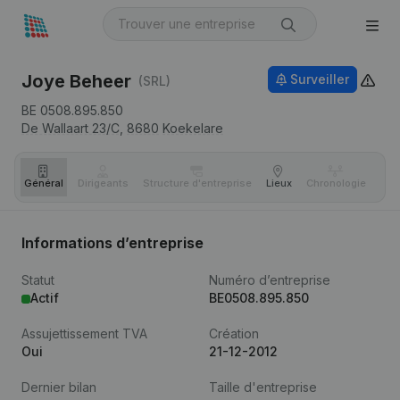
Joye Beheer
Surveiller
(SRL)
BE 0508.895.850
De Wallaart 23/C,
8680
Koekelare
Général
Dirigeants
Structure d'entreprise
Lieux
Chronologie
Com
Informations d’entreprise
Statut
Numéro d’entreprise
Actif
BE0508.895.850
Assujettissement TVA
Création
Oui
21-12-2012
Dernier bilan
Taille d'entreprise