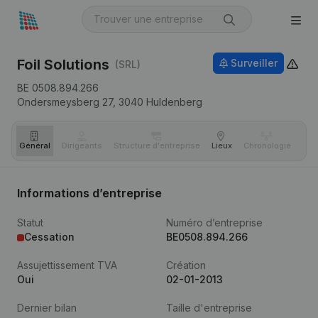
Foil Solutions
Surveiller
(SRL)
BE 0508.894.266
Ondersmeysberg 27,
3040
Huldenberg
Général
Dirigeants
Structure d'entreprise
Lieux
Chronologie
Com
Informations d’entreprise
Statut
Numéro d’entreprise
Cessation
BE0508.894.266
Assujettissement TVA
Création
Oui
02-01-2013
Dernier bilan
Taille d'entreprise