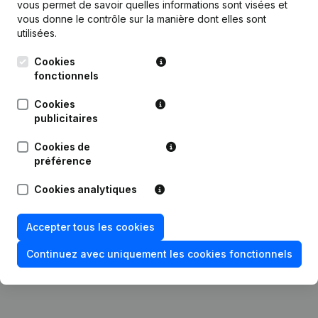
vous permet de savoir quelles informations sont visées et
vous donne le contrôle sur la manière dont elles sont
Date
Publication
utilisées.
Cookies
Rubrique Fin (Cessation, Annulation
fonctionnels
06-05-2026
Cessation, Nullite, Concordat,
Reorganisation Judiciaire, etc...
(NL)
Cookies
publicitaires
Statuts (Traduction, Coordination,
Autres Modifications, …) -
Cookies de
15-05-2023
Modification Forme Juridique -
Appellation - But - Demissions -
préférence
Nominations
(NL)
Cookies analytiques
26-02-2018
Siège Social
(NL)
Accepter tous les cookies
Rubrique Constitution (Nouvelle
15-01-2013
Personne Morale, Ouverture
Continuez avec uniquement les cookies fonctionnels
Succursale, etc...)