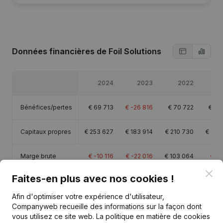
Données financières
de Foil Solutions
2024
2023
2022
2
Bénéfices/pertes
€
69 713
€
-26 816
€
70 722
€
13
Capitaux propres
€
253 627
€
183 914
€
210 730
€
212
Marge brute
€
-10 116
€
-22 016
€
103 064
€
-1
Clo
Faites-en plus avec nos cookies !
Afin d'optimiser votre expérience d'utilisateur,
Companyweb recueille des informations sur la façon dont
Publications
de Foil Solutions
vous utilisez ce site web.
La politique en matière de cookies