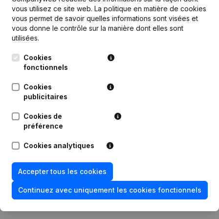
vous utilisez ce site web.
La politique en matière de cookies
vous permet de savoir quelles informations sont visées et
Publications
de Fiduciaire Du Geer
vous donne le contrôle sur la manière dont elles sont
utilisées.
Date
Publication
Cookies
fonctionnels
Statuts (Traduction, Coordination,
Autres Modifications, …) -
Cookies
07-07-2023
Modification Forme Juridique -
publicitaires
Denomination - But - Demissions,
Nominations
Cookies de
préférence
Siège Social - Adresse Autre Que
11-09-2018
Siège Social
Cookies analytiques
Rubrique Constitution (Nouvelle
Accepter tous les cookies
11-01-2013
Personne Morale, Ouverture
Succursale, etc...)
Continuez avec uniquement les cookies fonctionnels