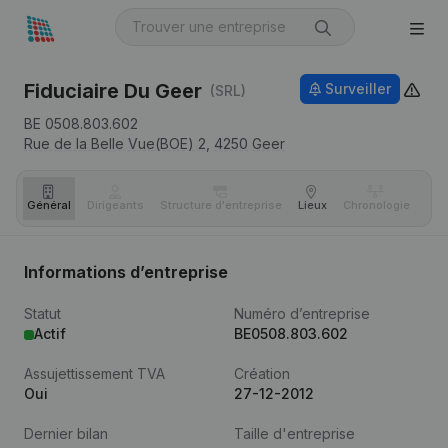
Fiduciaire Du Geer
Surveiller
(SRL)
BE 0508.803.602
Rue de la Belle Vue(BOE) 2,
4250
Geer
Général
Dirigeants
Structure d'entreprise
Lieux
Chronologie
Com
Informations d’entreprise
Statut
Numéro d’entreprise
Actif
BE0508.803.602
Assujettissement TVA
Création
Oui
27-12-2012
Dernier bilan
Taille d'entreprise