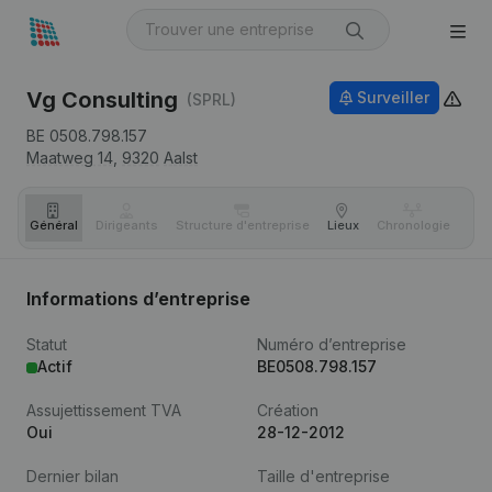
Vg Consulting
Surveiller
(SPRL)
BE 0508.798.157
Maatweg 14,
9320
Aalst
Général
Dirigeants
Structure d'entreprise
Lieux
Chronologie
Com
Informations d’entreprise
Statut
Numéro d’entreprise
Actif
BE0508.798.157
Assujettissement TVA
Création
Oui
28-12-2012
Dernier bilan
Taille d'entreprise