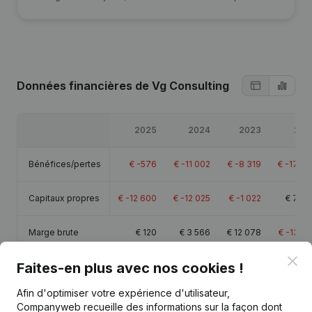
Données financières
de Vg Consulting
2025
2024
2023
202
Bénéfices/pertes
€
-576
€
-11 002
€
-8 319
€
-17 47
Capitaux propres
€
-12 600
€
-12 025
€
-1 022
€
7 29
Marge brute
€
120
€
3 566
€
12 078
€
-13 22
Clo
Faites-en plus avec nos cookies !
Afin d'optimiser votre expérience d'utilisateur,
Companyweb recueille des informations sur la façon dont