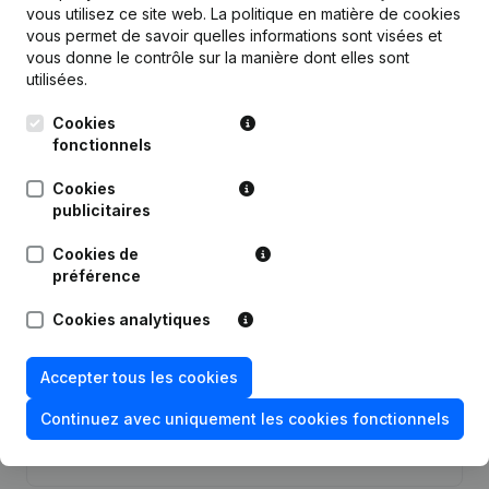
Publications
de Vg Consulting
vous utilisez ce site web.
La politique en matière de cookies
vous permet de savoir quelles informations sont visées et
vous donne le contrôle sur la manière dont elles sont
Date
Publication
utilisées.
Cookies
Siège Social - Demissions -
23-08-2023
Nominations
(NL)
fonctionnels
Cookies
Statuts (Traduction, Coordination,
03-01-2019
publicitaires
Autres Modifications, …)
Cookies de
Denomination - Siège Social - But -
préférence
10-12-2018
Statuts (Traduction, Coordination,
Autres Modifications, …)
Cookies analytiques
Siège Social - Demissions,
19-04-2018
Nominations
Accepter tous les cookies
Continuez avec uniquement les cookies fonctionnels
Rubrique Constitution (Nouvelle
02-01-2013
Personne Morale, Ouverture
Succursale, etc...)