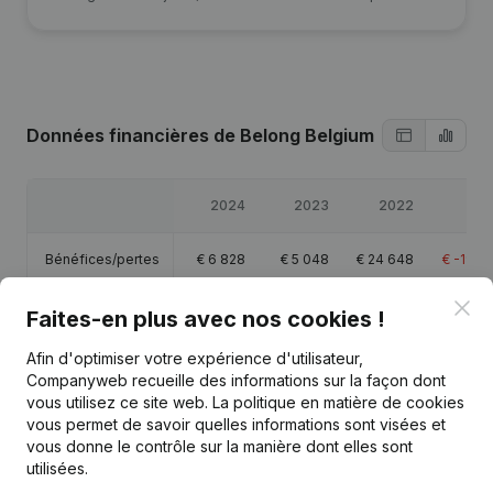
Données financières
de Belong Belgium
2024
2023
2022
202
Bénéfices/pertes
€
6 828
€
5 048
€
24 648
€
-19 1
Clo
Capitaux propres
€
63 873
€
57 046
€
52 113
€
27 4
Faites-en plus avec nos cookies !
Afin d'optimiser votre expérience d'utilisateur,
Marge brute
€
19 717
€
18 390
€
33 966
€
-12 3
Companyweb recueille des informations sur la façon dont
vous utilisez ce site web.
La politique en matière de cookies
vous permet de savoir quelles informations sont visées et
vous donne le contrôle sur la manière dont elles sont
utilisées.