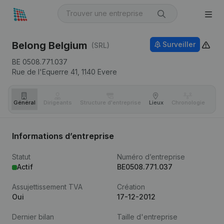
Belong Belgium
Surveiller
(SRL)
BE 0508.771.037
Rue de l'Equerre 41,
1140
Evere
Général
Dirigeants
Structure d'entreprise
Lieux
Chronologie
Com
Informations d’entreprise
Statut
Numéro d’entreprise
Actif
BE0508.771.037
Assujettissement TVA
Création
Oui
17-12-2012
Dernier bilan
Taille d'entreprise