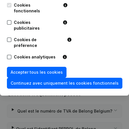
Publications
de Belong Belgium
Cookies
fonctionnels
Date
Publication
Cookies
publicitaires
Modification Forme Juridique - Siège
17-07-2020
Social - Demissions, Nominations
Cookies de
préférence
Rubrique Constitution (Nouvelle
10-01-2013
Personne Morale, Ouverture
Cookies analytiques
Succursale, etc...)
Accepter tous les cookies
Continuez avec uniquement les cookies fonctionnels
Questions fréquemment posées
Quel est le numéro de TVA de Belong Belgium?
Quel est l'identifiant PEPPOL de Belong