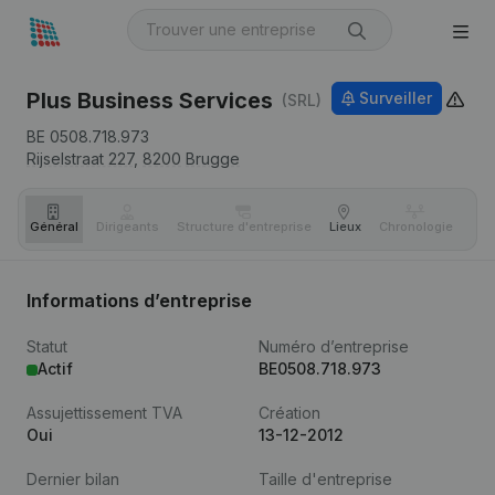
Plus Business Services
Surveiller
(SRL)
BE 0508.718.973
Rijselstraat 227,
8200
Brugge
Général
Dirigeants
Structure d'entreprise
Lieux
Chronologie
Com
Informations d’entreprise
Statut
Numéro d’entreprise
Actif
BE0508.718.973
Assujettissement TVA
Création
Oui
13-12-2012
Dernier bilan
Taille d'entreprise