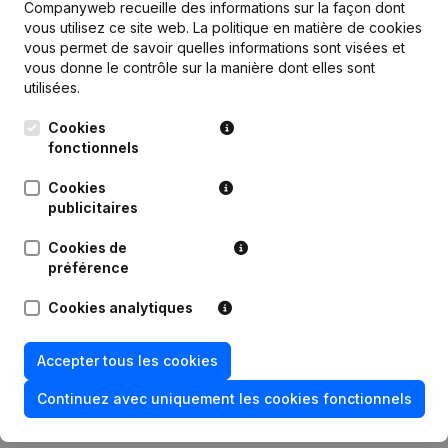
Publications
de Plus Business Services
Companyweb recueille des informations sur la façon dont
vous utilisez ce site web.
La politique en matière de cookies
vous permet de savoir quelles informations sont visées et
Date
Publication
vous donne le contrôle sur la manière dont elles sont
utilisées.
06-05-2026
Siège Social
(NL)
Cookies
fonctionnels
Siège Social - Demissions -
22-12-2021
Nominations
(NL)
Cookies
publicitaires
01-12-2020
Demissions - Nominations
(NL)
Cookies de
préférence
Statuts (Traduction, Coordination,
Autres Modifications, …) -
29-05-2020
Modification Forme Juridique -
Cookies analytiques
Demissions - Nominations
(NL)
Accepter tous les cookies
16-08-2019
Demissions - Nominations
(NL)
Continuez avec uniquement les cookies fonctionnels