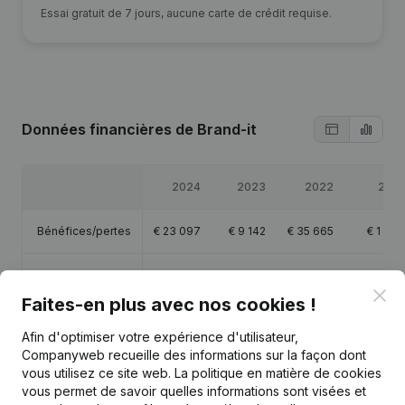
Essai gratuit de 7 jours, aucune carte de crédit requise.
Données financières
de Brand-it
2024
2023
2022
2021
Bénéfices/pertes
€
23 097
€
9 142
€
35 665
€
1 774
Capitaux propres
€
41 323
€
18 227
€
9 085
€
-26 581
Clo
Faites-en plus avec nos cookies !
Marge brute
€
35 047
€
10 257
€
36 557
€
1 950
Afin d'optimiser votre expérience d'utilisateur,
Companyweb recueille des informations sur la façon dont
vous utilisez ce site web.
La politique en matière de cookies
vous permet de savoir quelles informations sont visées et