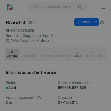
Brand-it
Surveiller
(SRL)
BE 0508.626.626
Rue de la Grippelotte Dion-V.
21,
1325
Chaumont-Gistoux
Général
Dirigeants
Structure d'entreprise
Lieux
Chronologie
Com
Informations d’entreprise
Statut
Numéro d’entreprise
Actif
BE0508.626.626
Assujettissement TVA
Création
Oui
07-12-2012