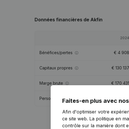
Données financières
de Akfin
202
Bénéfices/pertes
€
4 90
Capitaux propres
€
130 13
Marge brute
€
170 43
Personnel
3,
Faites-en plus avec nos
Afin d'optimiser votre expérie
ce site web.
La politique en ma
contrôle sur la manière dont ell