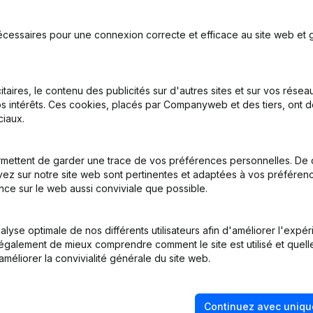
écessaires pour une connexion correcte et efficace au site web et g
nations
itaires, le contenu des publicités sur d'autres sites et sur vos rése
s intérêts. Ces cookies, placés par Companyweb et des tiers, ont d
iaux.
on, Coordination, Autres Modifications, …) - Modification Forme Juri
mettent de garder une trace de vos préférences personnelles. De 
nations
ez sur notre site web sont pertinentes et adaptées à vos préférence
nce sur le web aussi conviviale que possible.
lyse optimale de nos différents utilisateurs afin d'améliorer l'expé
nations
nt également de mieux comprendre comment le site est utilisé et quell
améliorer la convivialité générale du site web.
Continuez avec uniqu