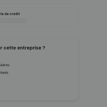
ite de crédit
r cette entreprise ?
ulaires
rtants