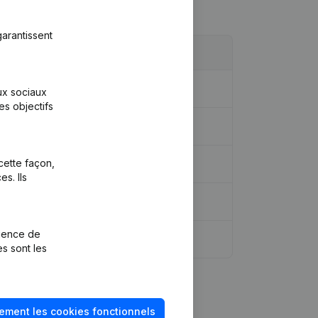
arantissent
aux sociaux
es objectifs
dique - But - Demissions, Nominations
cette façon,
s. Ils
rience de
es sont les
ement les cookies fonctionnels