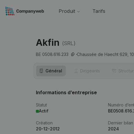
Produit
Tarifs
Akfin
(SRL)
BE 0508.616.233
Chaussée de Haecht 629,
1
Général
Dirigeants
Structu
Informations d’entreprise
Statut
Numéro d’ent
Actif
BE0508.616
Création
Dernier bilan
20-12-2012
2024