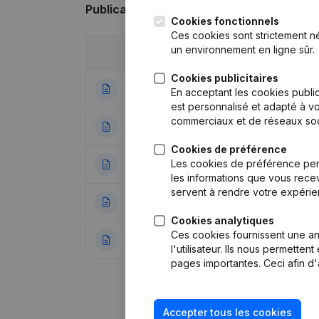
Publications
de Akfin
Cookies fonctionnels
Ces cookies sont strictement n
un environnement en ligne sûr.
Date
Publication
Cookies publicitaires
08-12-2025
Demissions, Nomi
En acceptant les cookies public
est personnalisé et adapté à vo
commerciaux et de réseaux soc
24-11-2023
Statuts (Traducti
Cookies de préférence
Les cookies de préférence per
07-09-2023
Demissions, Nomi
les informations que vous recev
servent à rendre votre expérie
21-06-2019
Siège Social
Cookies analytiques
Ces cookies fournissent une ana
06-04-2017
Demissions, Nomi
l'utilisateur. Ils nous permette
pages importantes. Ceci afin d'
Accepter tous les cookies