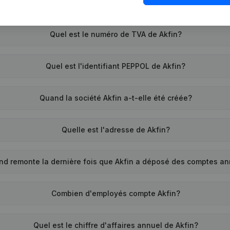
Quel est le numéro de TVA de Akfin?
Quel est l'identifiant PEPPOL de Akfin?
Quand la société Akfin a-t-elle été créée?
Quelle est l'adresse de Akfin?
nd remonte la dernière fois que Akfin a déposé des comptes a
Combien d'employés compte Akfin?
Quel est le chiffre d'affaires annuel de Akfin?