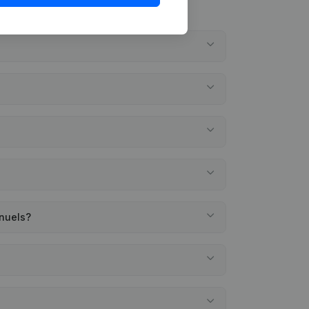
nnuels?