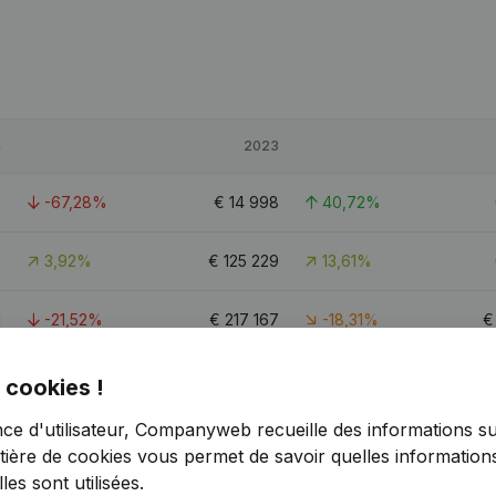
4
2023
8
-67,28%
€
14 998
40,72%
7
3,92%
€
125 229
13,61%
1
-21,52%
€
217 167
-18,31%
7
4,5
 cookies !
nce d'utilisateur, Companyweb recueille des informations su
tière de cookies
vous permet de savoir quelles informations
es sont utilisées.