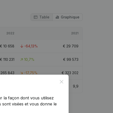
Table
Graphique
2022
2021
€
10 658
-64,13%
€
29 709
€
110 231
10,7%
€
99 573
€
265 843
-17,75%
€
323 202
Close
7,2
9,9
r la façon dont vous utilisez
 sont visées et vous donne le