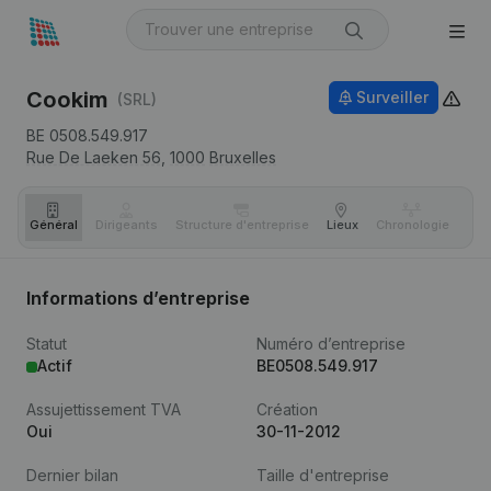
Cookim
Surveiller
(SRL)
BE 0508.549.917
Rue De Laeken 56,
1000
Bruxelles
Général
Dirigeants
Structure d'entreprise
Lieux
Chronologie
Com
Informations d’entreprise
Statut
Numéro d’entreprise
Actif
BE0508.549.917
Assujettissement TVA
Création
Oui
30-11-2012
Dernier bilan
Taille d'entreprise