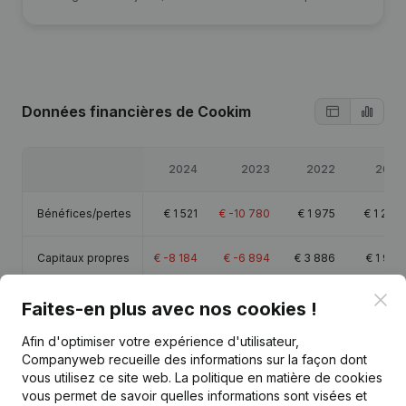
Données financières
de Cookim
2024
2023
2022
2021
Bénéfices/pertes
€
1 521
€
-10 780
€
1 975
€
1 248
Capitaux propres
€
-8 184
€
-6 894
€
3 886
€
1 910
Clo
Marge brute
€
54 126
€
35 675
€
21 589
€
10 627
Faites-en plus avec nos cookies !
Afin d'optimiser votre expérience d'utilisateur,
Personnel
3,3
1,1
0,5
Companyweb recueille des informations sur la façon dont
vous utilisez ce site web.
La politique en matière de cookies
vous permet de savoir quelles informations sont visées et