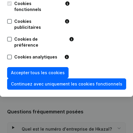
Publications
de Hkazal
Cookies
fonctionnels
Date
Publication
Cookies
publicitaires
Statuts (Traduction, Coordination,
19-02-2024
Autres Modifications,...)
Cookies de
préférence
08-07-2014
Demissions, Nominations
Cookies analytiques
Rubrique Constitution (Nouvelle
31-12-2012
Personne Morale, Ouverture
Accepter tous les cookies
Succursale, etc...)
Continuez avec uniquement les cookies fonctionnels
Questions fréquemment posées
Quel est le numéro d'entreprise de Hkazal?