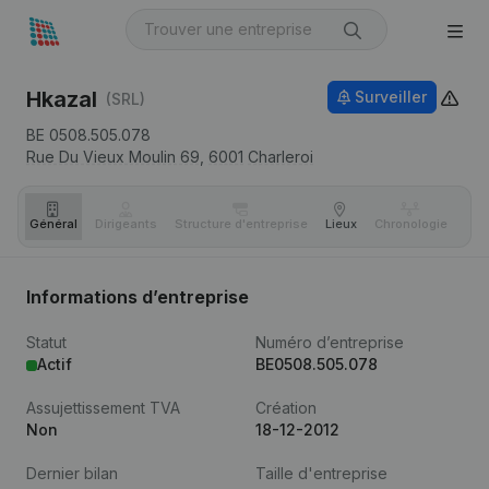
Hkazal
Surveiller
(SRL)
BE 0508.505.078
Rue Du Vieux Moulin 69,
6001
Charleroi
Général
Dirigeants
Structure d'entreprise
Lieux
Chronologie
Com
Informations d’entreprise
Statut
Numéro d’entreprise
Actif
BE0508.505.078
Assujettissement TVA
Création
Non
18-12-2012
Dernier bilan
Taille d'entreprise