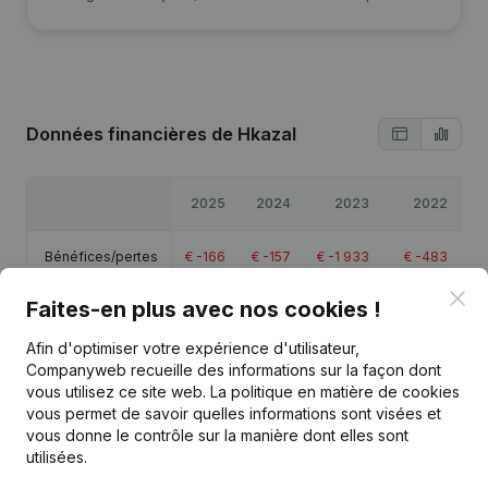
Données financières
de Hkazal
2025
2024
2023
2022
Bénéfices/pertes
€
-166
€
-157
€
-1 933
€
-483
Clo
Faites-en plus avec nos cookies !
Capitaux propres
€
-186
€
-20
€
136
€
-1 930
Afin d'optimiser votre expérience d'utilisateur,
Marge brute
€
-66
€
-64
€
-1 840
€
-405
Companyweb recueille des informations sur la façon dont
vous utilisez ce site web.
La politique en matière de cookies
vous permet de savoir quelles informations sont visées et
vous donne le contrôle sur la manière dont elles sont
utilisées.