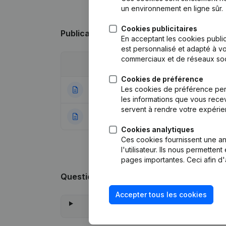
un environnement en ligne sûr.
Cookies publicitaires
Publications
de Npma
En acceptant les cookies public
est personnalisé et adapté à vo
commerciaux et de réseaux soc
Date
Publication
Cookies de préférence
Les cookies de préférence per
18-09-2023
Modification For
les informations que vous recev
servent à rendre votre expérie
19-12-2012
Rubrique Constitu
Cookies analytiques
Ces cookies fournissent une ana
l'utilisateur. Ils nous permette
pages importantes. Ceci afin d'
Questions fréquemment posées
Accepter tous les cookies