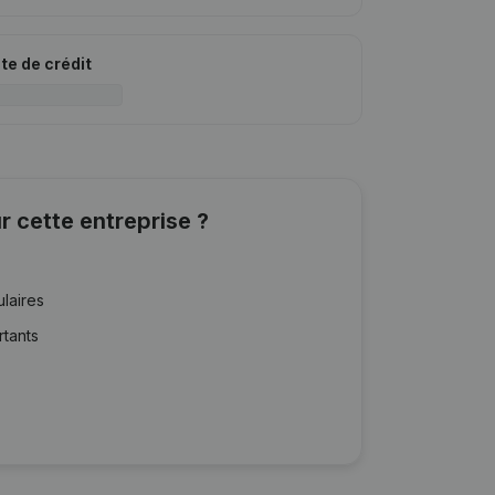
ite de crédit
r cette entreprise ?
ulaires
rtants