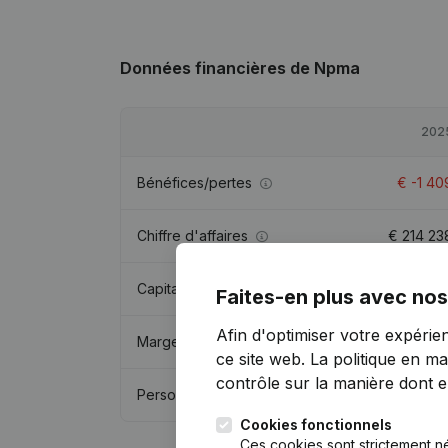
Données financières
de Npma
202
Bénéfices/pertes
€
-1 40
Chiffre d'affaires
€
214 23
Capitaux propres
€
131 09
Faites-en plus avec nos
Afin d'optimiser votre expérie
Marge brute
€
50 83
ce site web.
La politique en ma
contrôle sur la manière dont ell
Personnel
Cookies fonctionnels
Ces cookies sont strictement n