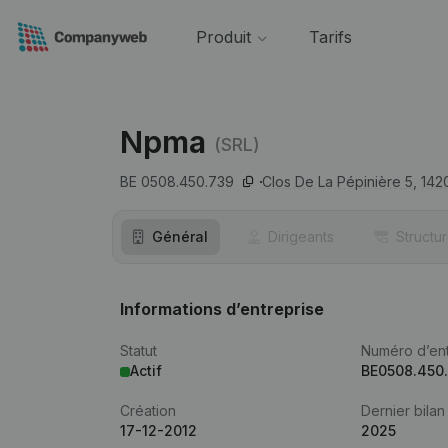
Produit
Tarifs
Npma
(SRL)
BE 0508.450.739
Clos De La Pépinière 5,
142
Général
Dirigeants
Structu
Informations d’entreprise
Statut
Numéro d’ent
Actif
BE0508.450
Création
Dernier bilan
17-12-2012
2025