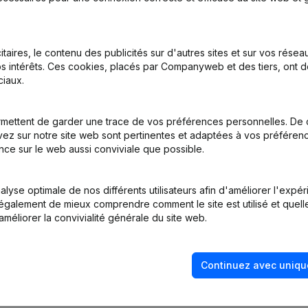
itaires, le contenu des publicités sur d'autres sites et sur vos rése
s intérêts. Ces cookies, placés par Companyweb et des tiers, ont d
iaux.
mettent de garder une trace de vos préférences personnelles. De 
me Juridique - Demissions, Nominations
ez sur notre site web sont pertinentes et adaptées à vos préférence
nce sur le web aussi conviviale que possible.
tion (Nouvelle Personne Morale, Ouverture Succursale, etc...)
lyse optimale de nos différents utilisateurs afin d'améliorer l'expé
nt également de mieux comprendre comment le site est utilisé et quell
améliorer la convivialité générale du site web.
Continuez avec uniqu
Quel est le numéro de TVA de Npma?