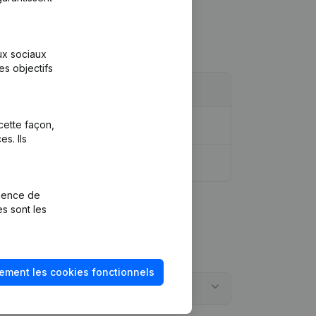
aux sociaux
es objectifs
cette façon,
s. Ils
rience de
es sont les
ement les cookies fonctionnels