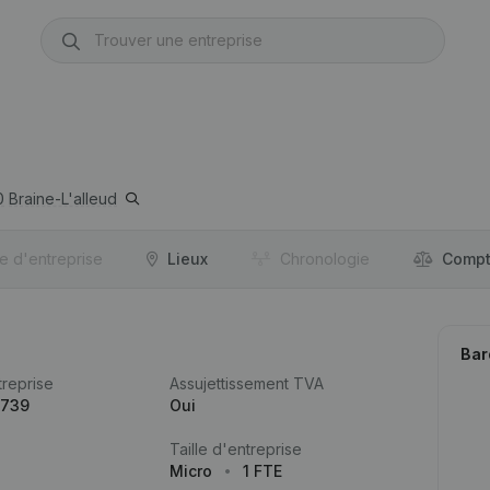
0
Braine-L'alleud
re d'entreprise
Lieux
Chronologie
Compt
Bar
reprise
Assujettissement TVA
.739
Oui
Taille d'entreprise
Micro
1 FTE