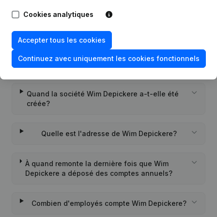
Cookies analytiques
Quel est le numéro de TVA de Wim Depickere?
Accepter tous les cookies
Quel est l'identifiant PEPPOL de Wim
Continuez avec uniquement les cookies fonctionnels
Depickere?
Quand la société Wim Depickere a-t-elle été
créée?
Quelle est l'adresse de Wim Depickere?
À quand remonte la dernière fois que Wim
Depickere a déposé des comptes annuels?
Combien d'employés compte Wim Depickere?