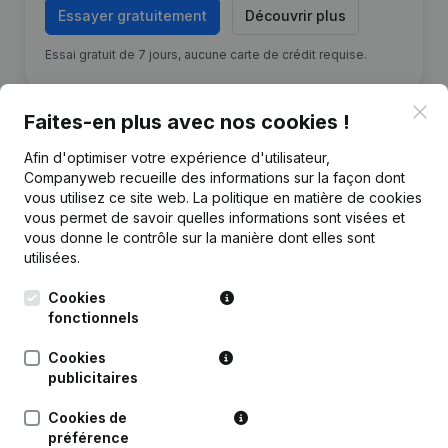
Essayer gratuitement
Découvrir plus
Essai gratuit de 7 jours, aucune carte de crédit requise.
Clo
Faites-en plus avec nos cookies !
Afin d'optimiser votre expérience d'utilisateur,
Companyweb recueille des informations sur la façon dont
Publications
de Wim Depickere
vous utilisez ce site web.
La politique en matière de cookies
vous permet de savoir quelles informations sont visées et
vous donne le contrôle sur la manière dont elles sont
Date
Publication
utilisées.
Rubrique Constitution (Nouvelle
Cookies
07-01-2015
Personne Morale, Ouverture
fonctionnels
Succursale, etc...)
(NL)
Cookies
publicitaires
Cookies de
préférence
Questions fréquemment posées