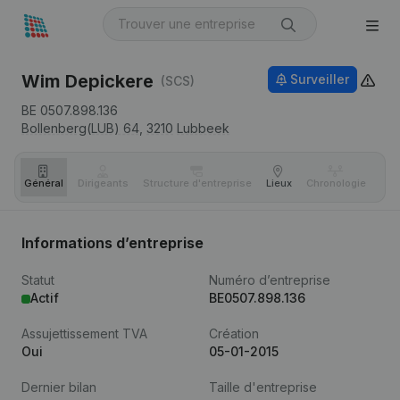
Wim Depickere
Surveiller
(SCS)
BE 0507.898.136
Bollenberg(LUB) 64,
3210
Lubbeek
Général
Dirigeants
Structure d'entreprise
Lieux
Chronologie
Com
Informations d’entreprise
Statut
Numéro d’entreprise
Actif
BE0507.898.136
Assujettissement TVA
Création
Oui
05-01-2015
Dernier bilan
Taille d'entreprise