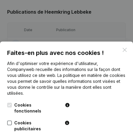
Publications
de Heemkring Lebbeke
Date
Publication
17-04-2024
Modification(s) Statuts
(NL)
Clo
Faites-en plus avec nos cookies !
03-09-2021
Demissions - Nominations
(NL)
Afin d'optimiser votre expérience d'utilisateur,
Companyweb recueille des informations sur la façon dont
21-03-2017
Demissions - Nominations
(NL)
vous utilisez ce site web.
La politique en matière de cookies
vous permet de savoir quelles informations sont visées et
vous donne le contrôle sur la manière dont elles sont
Statuts (Traduction, Coordination,
15-05-2015
utilisées.
Autres Modifications, …)
(NL)
Cookies
Rubrique Constitution (Nouvelle
fonctionnels
09-01-2015
Personne Morale, Ouverture
Succursale, etc...)
(NL)
Cookies
publicitaires