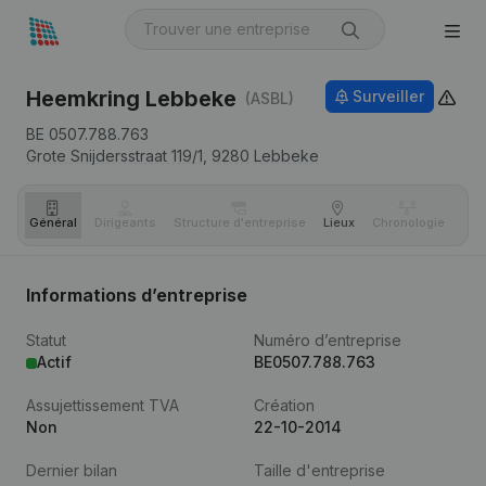
Heemkring Lebbeke
Surveiller
(ASBL)
BE 0507.788.763
Grote Snijdersstraat 119/1,
9280
Lebbeke
Général
Dirigeants
Structure d'entreprise
Lieux
Chronologie
Com
Informations d’entreprise
Statut
Numéro d’entreprise
Actif
BE0507.788.763
Assujettissement TVA
Création
Non
22-10-2014
Dernier bilan
Taille d'entreprise