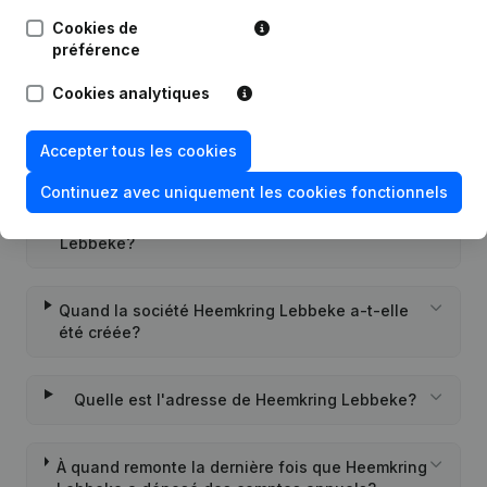
Cookies de
préférence
Questions fréquemment posées
Cookies analytiques
Quel est le numéro d'entreprise de Heemkring
Accepter tous les cookies
Lebbeke?
Continuez avec uniquement les cookies fonctionnels
Quel est l'identifiant PEPPOL de Heemkring
Lebbeke?
Quand la société Heemkring Lebbeke a-t-elle
été créée?
Quelle est l'adresse de Heemkring Lebbeke?
À quand remonte la dernière fois que Heemkring