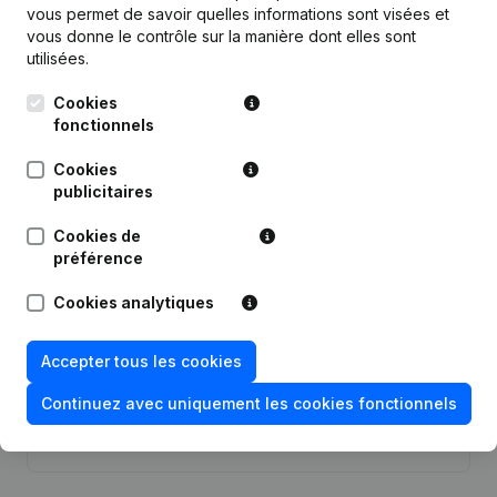
vous permet de savoir quelles informations sont visées et
vous donne le contrôle sur la manière dont elles sont
Date
Publication
utilisées.
Cookies
Statuts (Traduction, Coordination,
Autres Modifications, …) -
fonctionnels
30-08-2024
Modification Forme Juridique -
Divers - Demissions - Nominations
Cookies
(NL)
publicitaires
05-01-2022
Demissions - Nominations
(NL)
Cookies de
préférence
Demissions - Nominations -
16-03-2020
Modification Forme Juridique
(NL)
Cookies analytiques
12-04-2017
Siège Social
(NL)
Accepter tous les cookies
Continuez avec uniquement les cookies fonctionnels
Rubrique Constitution (Nouvelle
24-12-2014
Personne Morale, Ouverture
Succursale, etc...)
(NL)