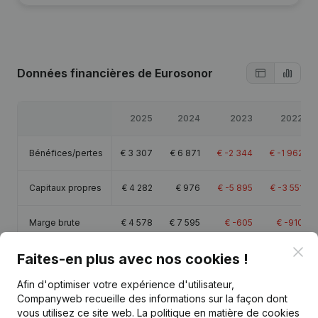
Données financières
de Eurosonor
2025
2024
2023
2022
Bénéfices/pertes
€
3 307
€
6 871
€
-2 344
€
-1 962
Capitaux propres
€
4 282
€
976
€
-5 895
€
-3 551
Marge brute
€
4 578
€
7 595
€
-605
€
-910
Clo
Faites-en plus avec nos cookies !
Afin d'optimiser votre expérience d'utilisateur,
Companyweb recueille des informations sur la façon dont
Publications
de Eurosonor
vous utilisez ce site web.
La politique en matière de cookies