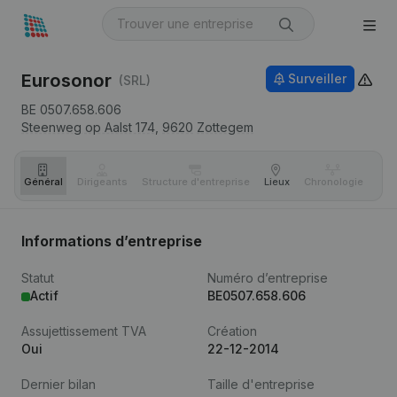
Eurosonor
Surveiller
(SRL)
BE 0507.658.606
Steenweg op Aalst 174,
9620
Zottegem
Général
Dirigeants
Structure d'entreprise
Lieux
Chronologie
Com
Informations d’entreprise
Statut
Numéro d’entreprise
Actif
BE0507.658.606
Assujettissement TVA
Création
Oui
22-12-2014
Dernier bilan
Taille d'entreprise