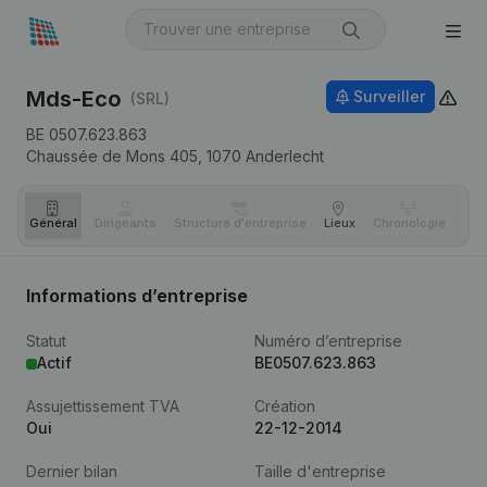
Mds-Eco
Surveiller
(SRL)
BE 0507.623.863
Chaussée de Mons 405,
1070
Anderlecht
Général
Dirigeants
Structure d'entreprise
Lieux
Chronologie
Com
Informations d’entreprise
Statut
Numéro d’entreprise
Actif
BE0507.623.863
Assujettissement TVA
Création
Oui
22-12-2014
Dernier bilan
Taille d'entreprise