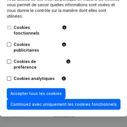
vous permet de savoir quelles informations sont visées et
Publications
de Mds-Eco
vous donne le contrôle sur la manière dont elles sont
utilisées.
Date
Publication
Cookies
fonctionnels
Capital, Actions - Demissions,
24-06-2025
Nominations
Cookies
publicitaires
Statuts (Traduction, Coordination,
01-02-2024
Autres Modifications,...)
Cookies de
préférence
Capital, Actions - Demissions,
24-05-2023
Cookies analytiques
Nominations
Capital, Actions - Demissions,
Accepter tous les cookies
02-04-2020
Nominations
Continuez avec uniquement les cookies fonctionnels
Capital, Actions - Demissions,
15-05-2019
Nominations