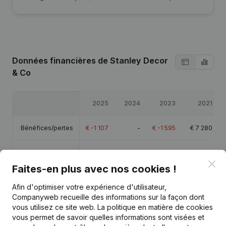
Données financières
de Stanley Decor
& Co
2025
2024
2023
2021
Bénéfices/pertes
€
-1 107
-
€
-1 595
€
7 280
Capitaux propres
-
€
1 107
€
1 107
€
17 243
Clo
Faites-en plus avec nos cookies !
Marge brute
€
-631
-
€
482
€
17 785
Afin d'optimiser votre expérience d'utilisateur,
Companyweb recueille des informations sur la façon dont
vous utilisez ce site web.
La politique en matière de cookies
vous permet de savoir quelles informations sont visées et