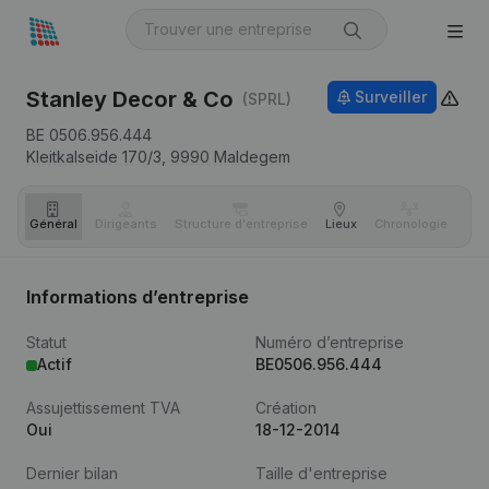
Stanley Decor & Co
Surveiller
(SPRL)
BE 0506.956.444
Kleitkalseide 170/3,
9990
Maldegem
Général
Dirigeants
Structure d'entreprise
Lieux
Chronologie
Com
Informations d’entreprise
Statut
Numéro d’entreprise
Actif
BE0506.956.444
Assujettissement TVA
Création
Oui
18-12-2014
Dernier bilan
Taille d'entreprise