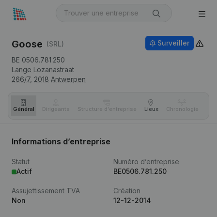
Goose
Surveiller
(SRL)
BE 0506.781.250
Lange Lozanastraat
266/7,
2018
Antwerpen
Général
Dirigeants
Structure d'entreprise
Lieux
Chronologie
Com
Informations d’entreprise
Statut
Numéro d’entreprise
Actif
BE0506.781.250
Assujettissement TVA
Création
Non
12-12-2014