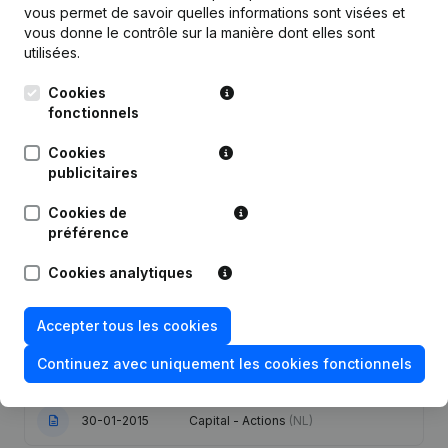
Publications
de Goose
vous permet de savoir quelles informations sont visées et
vous donne le contrôle sur la manière dont elles sont
utilisées.
Date
Publication
Cookies
fonctionnels
Capital - Actions - Statuts
(Traduction, Coordination, Autres
Modifications, …) - Modification
Cookies
04-02-2022
Forme Juridique - Rubrique
publicitaires
Restructuration (Fusion, Scission,
Transfert Patrimoine, etc...)
(NL)
Cookies de
préférence
Rubrique Restructuration (Fusion,
09-11-2021
Scission, Transfert Patrimoine, etc...)
Cookies analytiques
- Divers
(NL)
31-05-2018
Demissions - Nominations
(NL)
Accepter tous les cookies
Continuez avec uniquement les cookies fonctionnels
07-07-2015
Capital - Actions
(NL)
30-01-2015
Capital - Actions
(NL)