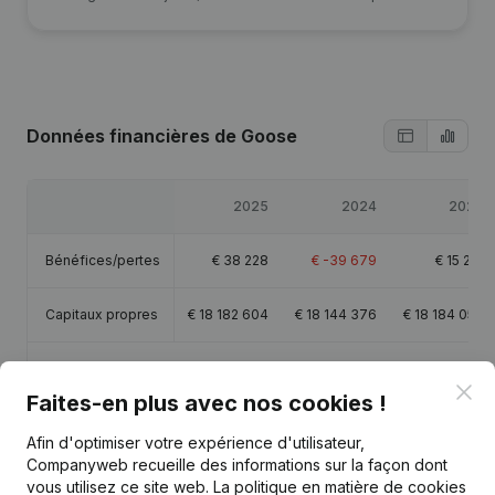
Données financières
de Goose
2025
2024
2023
Bénéfices/pertes
€
38 228
€
-39 679
€
15 221
Capitaux propres
€
18 182 604
€
18 144 376
€
18 184 056
Marge brute
€
-67 250
€
-62 581
€
-82 975
Clo
Faites-en plus avec nos cookies !
Afin d'optimiser votre expérience d'utilisateur,
Companyweb recueille des informations sur la façon dont
vous utilisez ce site web.
La politique en matière de cookies