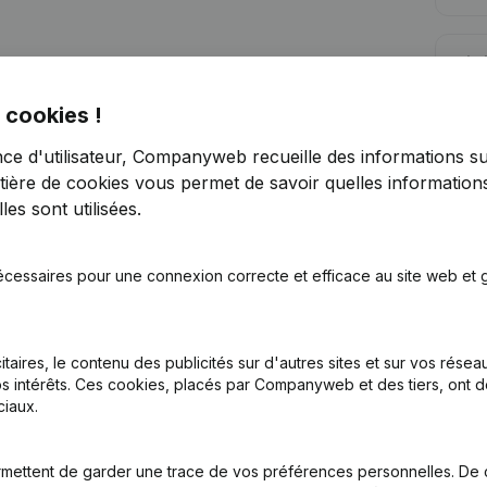
Lim
 cookies !
nce d'utilisateur, Companyweb recueille des informations su
tière de cookies
vous permet de savoir quelles informations
es sont utilisées.
Vous recherchez plus d’informations su
Consulter la santé en un coup d'oeil
écessaires pour une connexion correcte et efficace au site web et g
Choisissez des informations rapides ou des détails gran
Recevez des mises à jour sur les développements impo
itaires, le contenu des publicités sur d'autres sites et sur vos rése
Essayer gratuitement
Découvrir plus
s intérêts. Ces cookies, placés par Companyweb et des tiers, ont d
iaux.
Essai gratuit de 7 jours, aucune carte de crédit requise.
mettent de garder une trace de vos préférences personnelles. De 