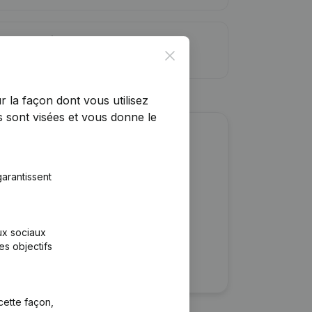
ite de crédit
Close
r la façon dont vous utilisez
 sont visées et vous donne le
r cette entreprise ?
arantissent
ulaires
rtants
aux sociaux
es objectifs
cette façon,