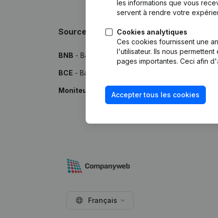
les informations que vous recev
servent à rendre votre expérie
Sources
Cookies analytiques
Ces cookies fournissent une ana
l'utilisateur. Ils nous permette
BNB
- Banque Nationale de Belgique
pages importantes. Ceci afin d'
BCE
- Banque-Carrefour des Entreprises
Moniteur
- Publications par le Moniteur Belge
Accepter tous les cookies
Français