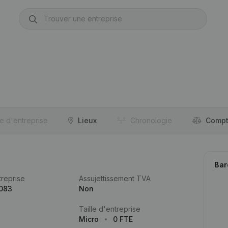
re d'entreprise
Lieux
Chronologie
Compt
Bar
reprise
Assujettissement TVA
.083
Non
Taille d'entreprise
Micro
0 FTE