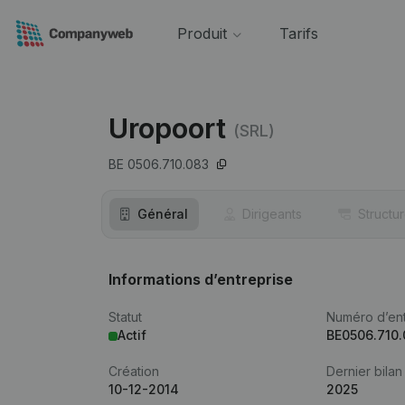
Produit
Tarifs
Uropoort
(SRL)
BE 0506.710.083
Général
Dirigeants
Structu
Informations d’entreprise
Statut
Numéro d’ent
Actif
BE0506.710
Création
Dernier bilan
10-12-2014
2025