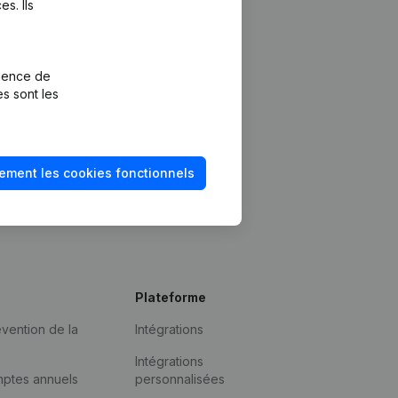
s. Ils
rience de
es sont les
ement les cookies fonctionnels
Plateforme
vention de la
Intégrations
Intégrations
mptes annuels
personnalisées