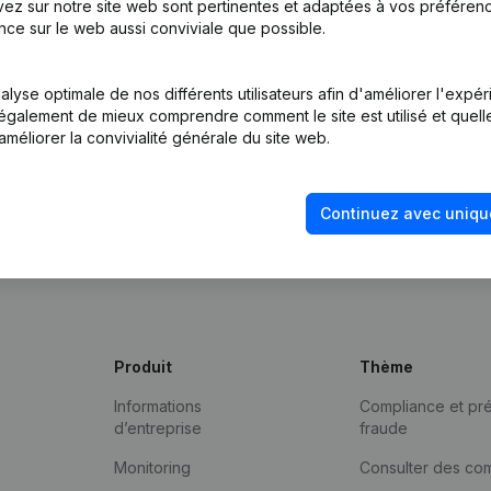
ez sur notre site web sont pertinentes et adaptées à vos préférence
nce sur le web aussi conviviale que possible.
lyse optimale de nos différents utilisateurs afin d'améliorer l'expé
nt également de mieux comprendre comment le site est utilisé et quell
améliorer la convivialité générale du site web.
Continuez avec uniqu
Produit
Thème
Informations
Compliance et pré
d’entreprise
fraude
Monitoring
Consulter des co