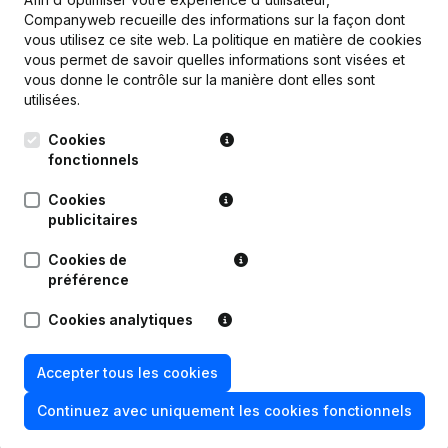
Companyweb recueille des informations sur la façon dont
Personnel
1,6
1
vous utilisez ce site web.
La politique en matière de cookies
vous permet de savoir quelles informations sont visées et
vous donne le contrôle sur la manière dont elles sont
utilisées.
Publications
Cookies
de Sef Cars
fonctionnels
Cookies
Date
Publication
publicitaires
16-03-2026
Siège Social
Cookies de
préférence
07-11-2025
Demissions, Nominations
Cookies analytiques
Statuts (Traduction, Coordination,
Autres Modifications, …) -
Accepter tous les cookies
21-12-2023
Modification Forme Juridique - But -
Demissions, Nominations
Continuez avec uniquement les cookies fonctionnels
25-02-2021
Demissions, Nominations