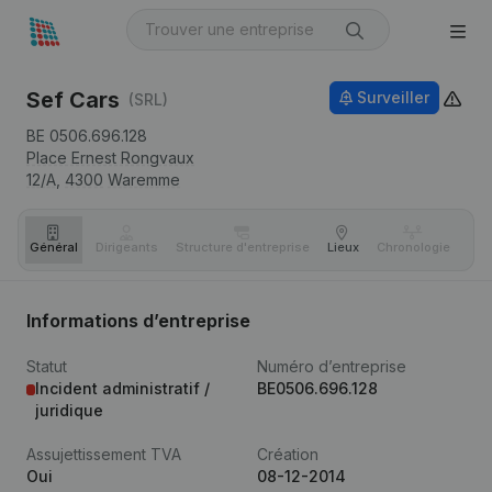
Sef Cars
Surveiller
(SRL)
BE 0506.696.128
Place Ernest Rongvaux
12/A,
4300
Waremme
Général
Dirigeants
Structure d'entreprise
Lieux
Chronologie
Com
Informations d’entreprise
Statut
Numéro d’entreprise
Incident administratif /
BE0506.696.128
juridique
Assujettissement TVA
Création
Oui
08-12-2014