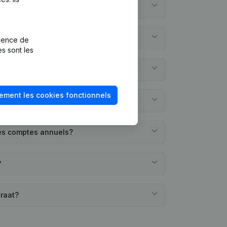
?
t?
rience de
es sont les
éée?
ement les cookies fonctionnels
des comptes annuels?
?
traat?