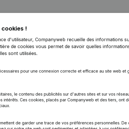
arsstraat
 cookies !
nce d'utilisateur, Companyweb recueille des informations su
tière de cookies
vous permet de savoir quelles informations
tatuts
(NL)
es sont utilisées.
inations
(NL)
écessaires pour une connexion correcte et efficace au site web et g
tion (Nouvelle Personne Morale, Ouverture Succursale, etc...)
(NL)
itaires, le contenu des publicités sur d'autres sites et sur vos rése
s intérêts. Ces cookies, placés par Companyweb et des tiers, ont d
iaux.
mettent de garder une trace de vos préférences personnelles. De 
ez sur notre site web sont pertinentes et adaptées à vos préférence