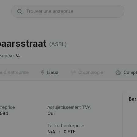
baarsstraat
(ASBL)
Beerse
re d'entreprise
Lieux
Chronologie
Compt
Bar
reprise
Assujettissement TVA
.584
Oui
Taille d'entreprise
N/A
0 FTE