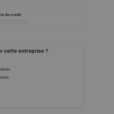
ite de crédit
r cette entreprise ?
ulaires
rtants