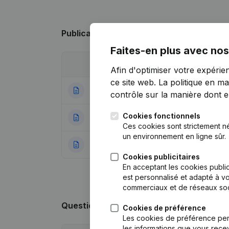
Publications
de Wijkvereniging Stekelba
Faites-en plus avec nos
Date
Publication
Afin d'optimiser votre expérie
ce site web.
La politique en ma
11-01-2024
Modification(s) S
contrôle sur la manière dont ell
Cookies fonctionnels
13-03-2017
Demissions - Nom
Ces cookies sont strictement n
un environnement en ligne sûr.
11-12-2014
Rubrique Constitu
Cookies publicitaires
En acceptant les cookies public
est personnalisé et adapté à vo
commerciaux et de réseaux soc
Questions fréquemment posées
Cookies de préférence
Les cookies de préférence per
les informations que vous recev