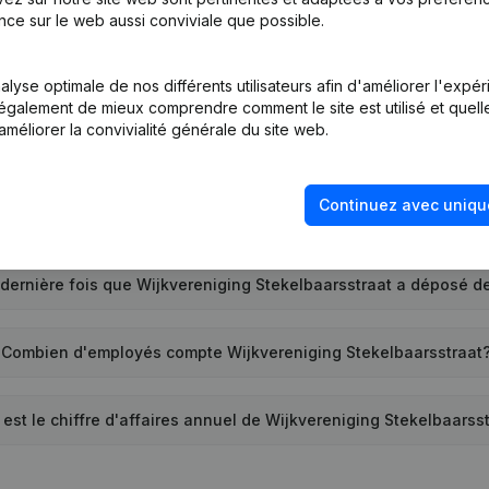
Quel est le numéro de TVA de Wijkvereniging Stekelbaarsstraat
nce sur le web aussi conviviale que possible.
uel est l'identifiant PEPPOL de Wijkvereniging Stekelbaarsstraa
lyse optimale de nos différents utilisateurs afin d'améliorer l'expé
nt également de mieux comprendre comment le site est utilisé et quell
améliorer la convivialité générale du site web.
nd la société Wijkvereniging Stekelbaarsstraat a-t-elle été cr
Continuez avec uniqu
Quelle est l'adresse de Wijkvereniging Stekelbaarsstraat?
dernière fois que Wijkvereniging Stekelbaarsstraat a déposé 
Combien d'employés compte Wijkvereniging Stekelbaarsstraat
 est le chiffre d'affaires annuel de Wijkvereniging Stekelbaarss