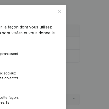
Close
r la façon dont vous utilisez
 sont visées et vous donne le
tion, Autres Modifications, …)
arantissent
aux sociaux
es objectifs
cette façon,
s. Ils