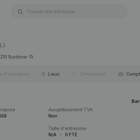
L)
210
Burdinne
re d'entreprise
Lieux
Chronologie
Compt
Bar
reprise
Assujettissement TVA
558
Non
Taille d'entreprise
N/A
0 FTE