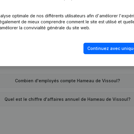
Quel est l'identifiant PEPPOL de Hameau de Vissoul?
lyse optimale de nos différents utilisateurs afin d'améliorer l'expé
nt également de mieux comprendre comment le site est utilisé et quell
Quand la société Hameau de Vissoul a-t-elle été créée?
améliorer la convivialité générale du site web.
Quelle est l'adresse de Hameau de Vissoul?
Continuez avec uniqu
nte la dernière fois que Hameau de Vissoul a déposé des com
Combien d'employés compte Hameau de Vissoul?
Quel est le chiffre d'affaires annuel de Hameau de Vissoul?