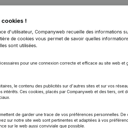
 cookies !
nce d'utilisateur, Companyweb recueille des informations su
tière de cookies
vous permet de savoir quelles informations
es sont utilisées.
ège Social - Demissions, Nominations - Statuts (Traduction, Coordina
écessaires pour une connexion correcte et efficace au site web et g
tion (Nouvelle Personne Morale, Ouverture Succursale, etc...)
itaires, le contenu des publicités sur d'autres sites et sur vos rése
s intérêts. Ces cookies, placés par Companyweb et des tiers, ont d
iaux.
mettent de garder une trace de vos préférences personnelles. De 
Quel est le numéro d'entreprise de Hameau de Vissoul?
ez sur notre site web sont pertinentes et adaptées à vos préférence
nce sur le web aussi conviviale que possible.