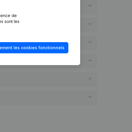
rience de
es sont les
ement les cookies fonctionnels
ptes annuels?