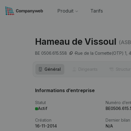
Produit
Tarifs
Hameau de Vissoul
(ASB
BE 0506.615.558
Rue de la Cornette(OTP) 1,
4
Général
Dirigeants
Structu
Informations d’entreprise
Statut
Numéro d’ent
Actif
BE0506.615.
Création
Dernier bilan
16-11-2014
N/A