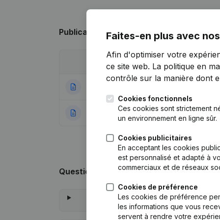
Publications
de Hameau de Vissoul
Faites-en plus avec nos
Afin d'optimiser votre expérie
Date
Publication
ce site web.
La politique en ma
contrôle sur la manière dont ell
11-05-2026
Denomination - Si
Cookies fonctionnels
Ces cookies sont strictement n
17-12-2014
Rubrique Constitu
un environnement en ligne sûr.
Cookies publicitaires
En acceptant les cookies public
est personnalisé et adapté à vo
commerciaux et de réseaux soc
Questions fréquemment posées
Cookies de préférence
Les cookies de préférence per
les informations que vous recev
servent à rendre votre expérie