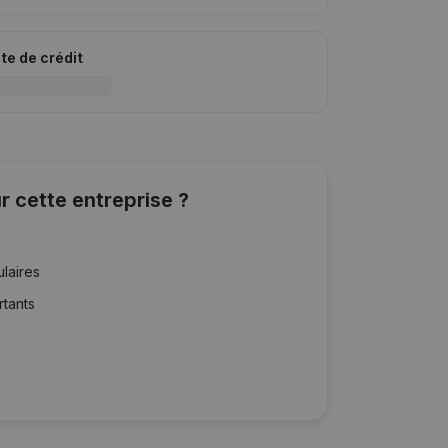
ite de crédit
r cette entreprise ?
ulaires
rtants