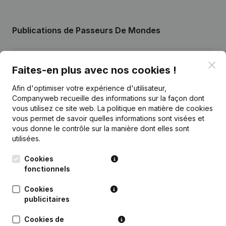
Publications
de Passeurs De Mondes
Date
Publication
Clo
Faites-en plus avec nos cookies !
Statuts (Traduction, Coordination,
Afin d'optimiser votre expérience d'utilisateur,
21-12-2023
Autres Modifications,...)
Companyweb recueille des informations sur la façon dont
vous utilisez ce site web.
La politique en matière de cookies
vous permet de savoir quelles informations sont visées et
02-03-2018
Demissions, Nominations
vous donne le contrôle sur la manière dont elles sont
utilisées.
Rubrique Constitution (Nouvelle
15-12-2014
Personne Morale, Ouverture
Cookies
Succursale, etc...)
fonctionnels
Cookies
publicitaires
Questions fréquemment posées
Cookies de