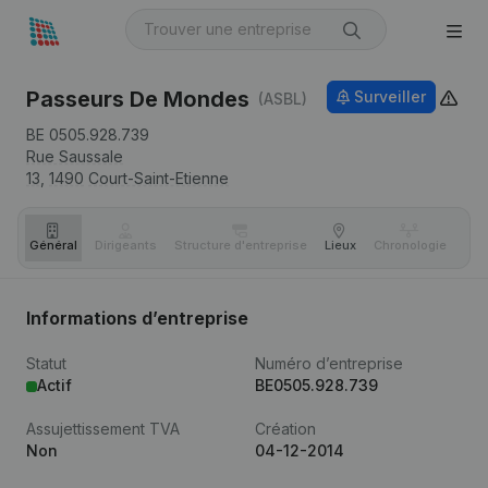
Passeurs De Mondes
Surveiller
(ASBL)
BE 0505.928.739
Rue Saussale
13,
1490
Court-Saint-Etienne
Général
Dirigeants
Structure d'entreprise
Lieux
Chronologie
Com
Informations d’entreprise
Statut
Numéro d’entreprise
Actif
BE0505.928.739
Assujettissement TVA
Création
Non
04-12-2014