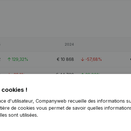
5
2024
2
129,32%
€
10 868
-57,68%
0
-28,1%
€
44 769
32,06%
 cookies !
3
66,1%
€
35 871
-10,25%
nce d'utilisateur, Companyweb recueille des informations su
tière de cookies
vous permet de savoir quelles informations
es sont utilisées.