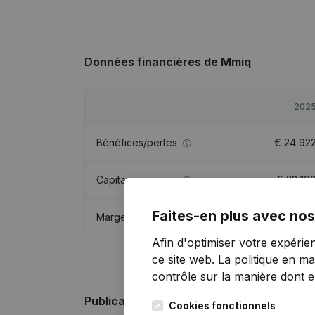
Données financières
de Mmiq
202
Bénéfices/pertes
€
24 92
Capitaux propres
€
32 19
Faites-en plus avec nos
Marge brute
€
59 58
Afin d'optimiser votre expérie
ce site web.
La politique en ma
contrôle sur la manière dont ell
Publications
de Mmiq
Cookies fonctionnels