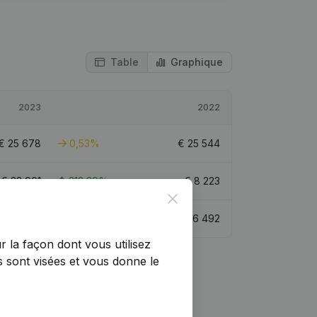
Table
Graphique
2023
2022
€
25 678
0,53%
€
25 544
€
33 901
312,29%
€
8 223
Close
€
39 967
50,86%
€
26 492
r la façon dont vous utilisez
 sont visées et vous donne le