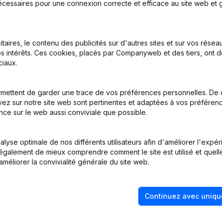
écessaires pour une connexion correcte et efficace au site web et g
itaires, le contenu des publicités sur d'autres sites et sur vos rése
s intérêts. Ces cookies, placés par Companyweb et des tiers, ont d
iaux.
on, Coordination, Autres Modifications, …) - Modification Forme Jur
mettent de garder une trace de vos préférences personnelles. De 
ez sur notre site web sont pertinentes et adaptées à vos préférence
nce sur le web aussi conviviale que possible.
tion (Nouvelle Personne Morale, Ouverture Succursale, etc...)
(NL)
lyse optimale de nos différents utilisateurs afin d'améliorer l'expé
nt également de mieux comprendre comment le site est utilisé et quell
améliorer la convivialité générale du site web.
Continuez avec uniqu
Quel est le numéro de TVA de Mmiq?