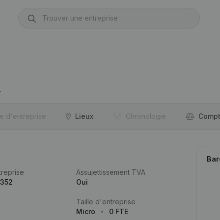
re d'entreprise
Lieux
Chronologie
Compt
Bar
reprise
Assujettissement TVA
.352
Oui
Taille d'entreprise
Micro
0 FTE