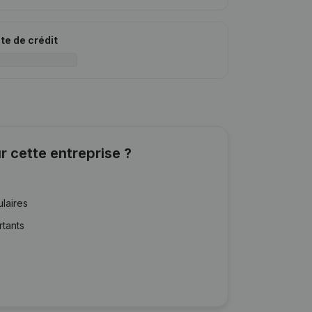
ite de crédit
r cette entreprise ?
ulaires
rtants