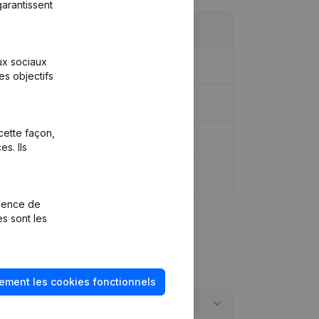
arantissent
aux sociaux
es objectifs
idique - Demissions - Nominations
(NL)
cette façon,
s. Ils
rience de
es sont les
ement les cookies fonctionnels