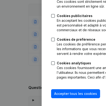
Ces cookies sont strictement n
un environnement en ligne sûr.
Date
Publication
Cookies publicitaires
En acceptant les cookies public
26-09-2024
Siège Social
(NL)
est personnalisé et adapté à vo
commerciaux et de réseaux soc
19-05-2022
Statuts (Traducti
Cookies de préférence
Les cookies de préférence per
21-11-2017
Siège Social
(NL)
les informations que vous recev
servent à rendre votre expérie
05-12-2014
Rubrique Constitu
Cookies analytiques
Ces cookies fournissent une ana
l'utilisateur. Ils nous permette
pages importantes. Ceci afin d'
Questions fréquemment posées
Accepter tous les cookies