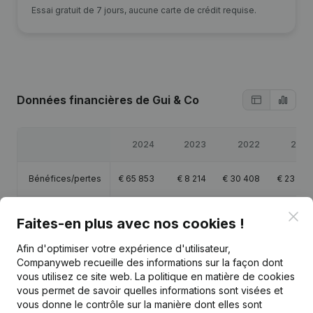
Essai gratuit de 7 jours, aucune carte de crédit requise.
Données financières
de Gui & Co
2024
2023
2022
2021
Bénéfices/pertes
€
65 853
€
8 214
€
30 408
€
23 815
Capitaux propres
€
10 600
€
10 600
€
20 934
€
21 326
Clo
Faites-en plus avec nos cookies !
Marge brute
€
91 701
€
18 572
€
43 077
€
34 165
Afin d'optimiser votre expérience d'utilisateur,
Companyweb recueille des informations sur la façon dont
vous utilisez ce site web.
La politique en matière de cookies
vous permet de savoir quelles informations sont visées et
vous donne le contrôle sur la manière dont elles sont