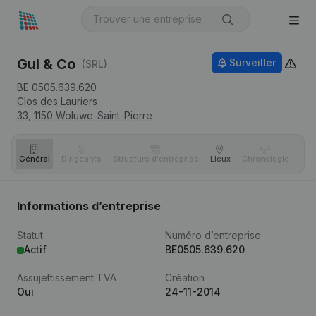
Gui & Co
Surveiller
(SRL)
BE 0505.639.620
Clos des Lauriers
33,
1150
Woluwe-Saint-Pierre
Général
Dirigeants
Structure d'entreprise
Lieux
Chronologie
Com
Informations d’entreprise
Statut
Numéro d’entreprise
Actif
BE0505.639.620
Assujettissement TVA
Création
Oui
24-11-2014