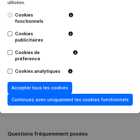
utilisées.
Publications
de Gui & Co
Cookies
fonctionnels
Date
Publication
Cookies
publicitaires
Statuts (Traduction, Coordination,
Autres Modifications, …) -
13-12-2023
Modification Forme Juridique -
Cookies de
Demissions, Nominations
préférence
Cookies analytiques
09-08-2019
Siège Social
Rubrique Constitution (Nouvelle
Accepter tous les cookies
26-11-2014
Personne Morale, Ouverture
Succursale, etc...)
Continuez avec uniquement les cookies fonctionnels
Questions fréquemment posées