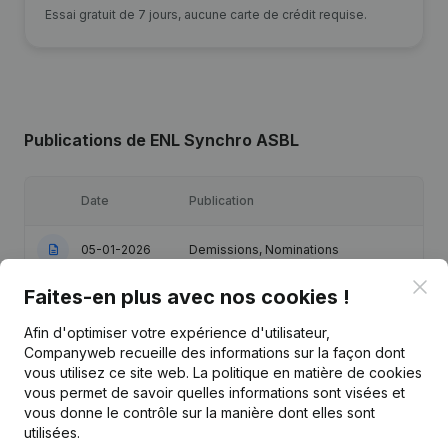
Essai gratuit de 7 jours, aucune carte de crédit requise.
Publications
de ENL Synchro ASBL
Date
Publication
05-01-2026
Demissions, Nominations
Clo
Faites-en plus avec nos cookies !
Demissions, Nominations - Statuts
23-04-2024
(Traduction, Coordination, Autres
Modifications, …)
Afin d'optimiser votre expérience d'utilisateur,
Companyweb recueille des informations sur la façon dont
vous utilisez ce site web.
La politique en matière de cookies
Demissions, Nominations - Statuts
vous permet de savoir quelles informations sont visées et
28-11-2017
(Traduction, Coordination, Autres
vous donne le contrôle sur la manière dont elles sont
Modifications, …)
utilisées.