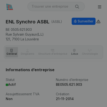
ENL Synchro ASBL
Surveiller
(ASBL)
BE 0505.621.903
Rue Sylvain Guyaux(L.L)
121,
7100
La Louvière
Général
Dirigeants
Structure d'entreprise
Lieux
Chronologie
Com
Informations d’entreprise
Statut
Numéro d’entreprise
Actif
BE0505.621.903
Assujettissement TVA
Création
Non
21-11-2014