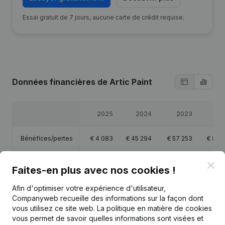
Essai gratuit de 7 jours, aucune carte de crédit requise.
Données financières
de Artic Paint
2025
2024
2023
20
Bénéfices/pertes
€
4 083
€
45 294
€
57 253
€
89 
Capitaux propres
€
141 006
€
172 216
€
164 423
€
157 
Clo
Faites-en plus avec nos cookies !
Afin d'optimiser votre expérience d'utilisateur,
Marge brute
€
11 057
€
53 496
€
67 077
€
104 
Companyweb recueille des informations sur la façon dont
vous utilisez ce site web.
La politique en matière de cookies
vous permet de savoir quelles informations sont visées et