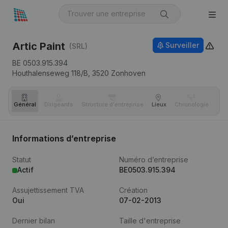
Artic Paint
Surveiller
(SRL)
BE 0503.915.394
Houthalenseweg 118/B,
3520
Zonhoven
Général
Dirigeants
Structure d'entreprise
Lieux
Chronologie
Com
Informations d’entreprise
Statut
Numéro d’entreprise
Actif
BE0503.915.394
Assujettissement TVA
Création
Oui
07-02-2013
Dernier bilan
Taille d'entreprise