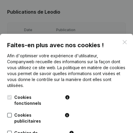
Publications
de Leodio
Date
Publication
Clo
Faites-en plus avec nos cookies !
13-08-2024
Demissions, Nominations
Afin d'optimiser votre expérience d'utilisateur,
13-03-2023
Demissions, Nominations - Divers
Companyweb recueille des informations sur la façon dont
vous utilisez ce site web.
La politique en matière de cookies
vous permet de savoir quelles informations sont visées et
Demissions, Nominations - Statuts
24-09-2021
(Traduction, Coordination, Autres
vous donne le contrôle sur la manière dont elles sont
Modifications, …)
utilisées.
Cookies
Siège Social - Demissions,
Nominations - Statuts (Traduction,
fonctionnels
26-11-2015
Coordination, Autres Modifications,
…)
Cookies
publicitaires
Statuts (Traduction, Coordination,
28-05-2014
Autres Modifications, …)
Cookies de