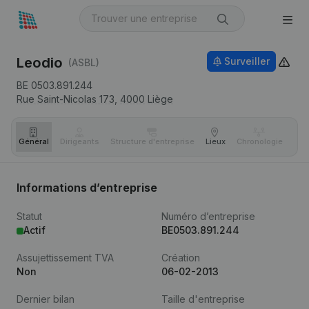
Leodio
Surveiller
(ASBL)
BE 0503.891.244
Rue Saint-Nicolas 173,
4000
Liège
Général
Dirigeants
Structure d'entreprise
Lieux
Chronologie
Com
Informations d’entreprise
Statut
Numéro d’entreprise
Actif
BE0503.891.244
Assujettissement TVA
Création
Non
06-02-2013
Dernier bilan
Taille d'entreprise