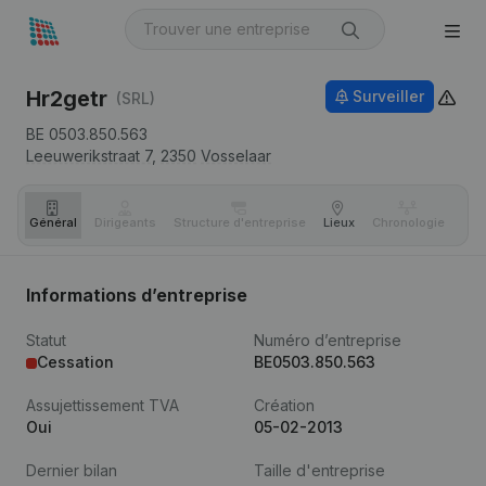
Hr2getr
Surveiller
(SRL)
BE 0503.850.563
Leeuwerikstraat 7,
2350
Vosselaar
Général
Dirigeants
Structure d'entreprise
Lieux
Chronologie
Com
Informations d’entreprise
Statut
Numéro d’entreprise
Cessation
BE0503.850.563
Assujettissement TVA
Création
Oui
05-02-2013
Dernier bilan
Taille d'entreprise