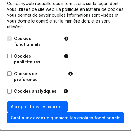
Companyweb recueille des informations sur la façon dont
Publications
de Hr2getr
vous utilisez ce site web.
La politique en matière de cookies
vous permet de savoir quelles informations sont visées et
vous donne le contrôle sur la manière dont elles sont
utilisées.
Date
Publication
Cookies
Rubrique Fin (Cessation, Annulation
fonctionnels
08-12-2025
Cessation, Nullite, Concordat,
Reorganisation Judiciaire, etc...
(NL)
Cookies
publicitaires
Statuts (Traduction, Coordination,
Autres Modifications, …) -
20-12-2022
Cookies de
Modification Forme Juridique - But -
préférence
Demissions - Nominations
(NL)
Cookies analytiques
Demissions - Nominations -
27-04-2020
Modification Forme Juridique
(NL)
Accepter tous les cookies
Demissions - Nominations - Statuts
(Traduction, Coordination, Autres
Continuez avec uniquement les cookies fonctionnels
25-04-2018
Modifications, …) - Modification
Forme Juridique
(NL)