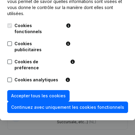
Publications
de Di Nero
vous permet de savoir quelles informations sont visées et
vous donne le contrôle sur la manière dont elles sont
utilisées.
Date
Publication
Cookies
fonctionnels
27-12-2024
Demissions - Nominations
(NL)
Cookies
Statuts (Traduction, Coordination,
publicitaires
Autres Modifications, …) -
09-07-2024
Modification Forme Juridique -
Cookies de
Demissions - Nominations
(NL)
préférence
Demissions - Nominations -
Cookies analytiques
15-10-2020
Modification Forme Juridique
(NL)
Accepter tous les cookies
15-09-2017
Capital - Actions
(NL)
Continuez avec uniquement les cookies fonctionnels
Rubrique Constitution (Nouvelle
06-02-2013
Personne Morale, Ouverture
Succursale, etc...)
(NL)