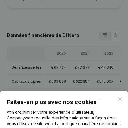
Données financières
de Di Nero
2025
2024
2023
Bénéfices/pertes
€
67 424
€
77 377
€
47 340
€
Capitaux propres
€
689 808
€
622 384
€
545 007
€
49
Marge brute
€
209 985
€
210 434
€
181 842
€
1
Clo
Faites-en plus avec nos cookies !
Afin d'optimiser votre expérience d'utilisateur,
Companyweb recueille des informations sur la façon dont
vous utilisez ce site web.
La politique en matière de cookies