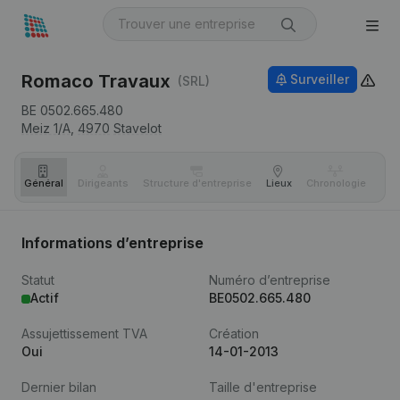
Romaco Travaux
Surveiller
(SRL)
BE 0502.665.480
Meiz 1/A,
4970
Stavelot
Général
Dirigeants
Structure d'entreprise
Lieux
Chronologie
Com
Informations d’entreprise
Statut
Numéro d’entreprise
Actif
BE0502.665.480
Assujettissement TVA
Création
Oui
14-01-2013
Dernier bilan
Taille d'entreprise