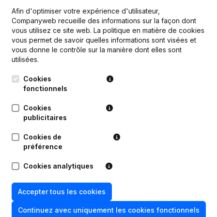
Afin d'optimiser votre expérience d'utilisateur,
Companyweb recueille des informations sur la façon dont
vous utilisez ce site web.
La politique en matière de cookies
vous permet de savoir quelles informations sont visées et
Publications
de Romaco Travaux
vous donne le contrôle sur la manière dont elles sont
utilisées.
Date
Publication
Cookies
fonctionnels
Statuts (Traduction, Coordination,
Cookies
Autres Modifications, …) -
30-12-2021
Modification Forme Juridique - Siège
publicitaires
Social - But - Demissions,
Nominations
Cookies de
préférence
11-02-2015
Siège Social
Cookies analytiques
05-02-2014
Siège Social
Accepter tous les cookies
26-02-2013
Divers
Continuez avec uniquement les cookies fonctionnels