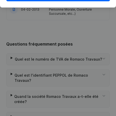
Rubrique Constitution (Nouvelle
04-02-2013
Personne Morale, Ouverture
Succursale, etc...)
Questions fréquemment posées
Quel est le numéro de TVA de Romaco Travaux?
Quel est l'identifiant PEPPOL de Romaco
Travaux?
Quand la société Romaco Travaux a-t-elle été
créée?