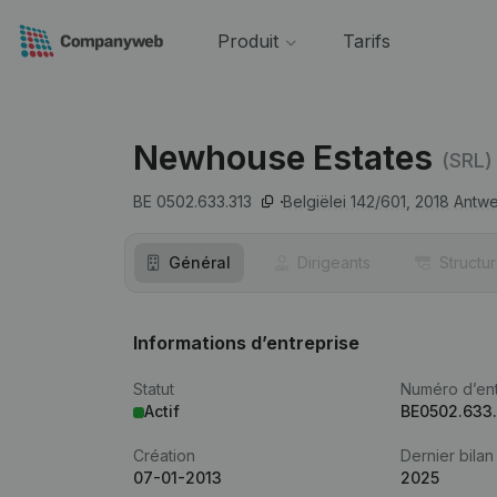
Produit
Tarifs
Newhouse Estates
(SRL)
BE 0502.633.313
Belgiëlei 142/601,
2018
Antw
Général
Dirigeants
Structu
Informations d’entreprise
Statut
Numéro d’ent
Actif
BE0502.633
Création
Dernier bilan
07-01-2013
2025