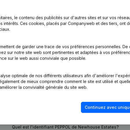
itaires, le contenu des publicités sur d'autres sites et sur vos rése
s intérêts. Ces cookies, placés par Companyweb et des tiers, ont d
iaux.
e Juridique - Appellation - Siège Social - Demissions - Nominations 
ions, …)
(NL)
mettent de garder une trace de vos préférences personnelles. De 
ez sur notre site web sont pertinentes et adaptées à vos préférence
tion (Nouvelle Personne Morale, Ouverture Succursale, etc...)
(NL)
nce sur le web aussi conviviale que possible.
lyse optimale de nos différents utilisateurs afin d'améliorer l'expé
nt également de mieux comprendre comment le site est utilisé et quell
améliorer la convivialité générale du site web.
Continuez avec uniqu
Quel est le numéro de TVA de Newhouse Estates?
Quel est l'identifiant PEPPOL de Newhouse Estates?