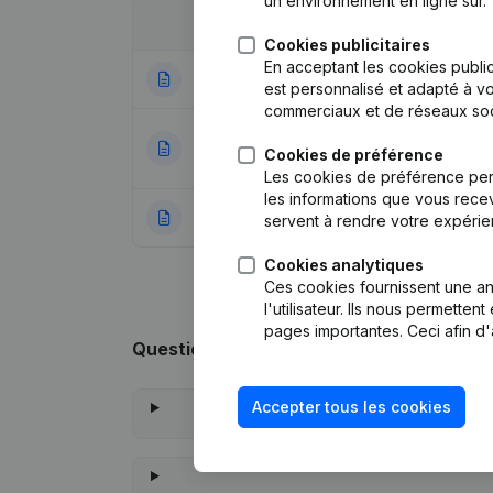
un environnement en ligne sûr.
Date
Publication
Cookies publicitaires
En acceptant les cookies public
06-10-2022
Siège Social
(NL)
est personnalisé et adapté à vo
commerciaux et de réseaux soc
Modification Form
14-12-2020
Cookies de préférence
Autres Modificat
Les cookies de préférence per
les informations que vous recev
01-02-2013
Rubrique Constitu
servent à rendre votre expérie
Cookies analytiques
Ces cookies fournissent une ana
l'utilisateur. Ils nous permette
pages importantes. Ceci afin d'
Questions fréquemment posées
Accepter tous les cookies