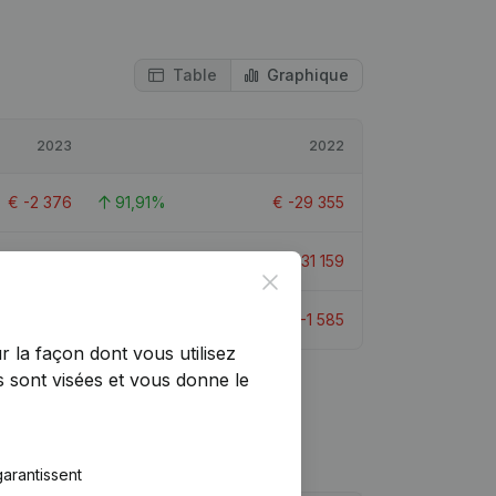
Table
Graphique
2023
2022
€
-2 376
91,91%
€
-29 355
€
-233 535
-1,03%
€
-231 159
Close
€
-1 419
10,44%
€
-1 585
r la façon dont vous utilisez
 sont visées et vous donne le
arantissent