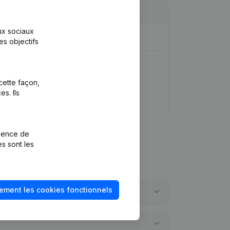
aux sociaux
es objectifs
- Statuts (Traduction, Coordination,
cette façon,
s. Ils
rience de
es sont les
ement les cookies fonctionnels