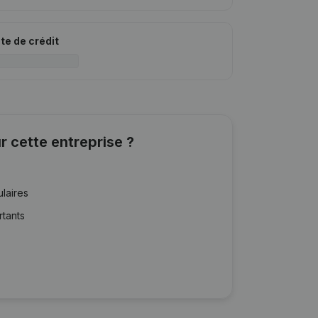
ite de crédit
r cette entreprise ?
ulaires
rtants