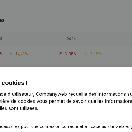
es
5
2024
95
-17,21%
€
-2 385
-0,38%
15
-1,18%
€
-235 920
-1,02%
 cookies !
33
4,45%
€
-1 709
-20,41%
nce d'utilisateur, Companyweb recueille des informations su
tière de cookies
vous permet de savoir quelles informations
es sont utilisées.
écessaires pour une connexion correcte et efficace au site web et g