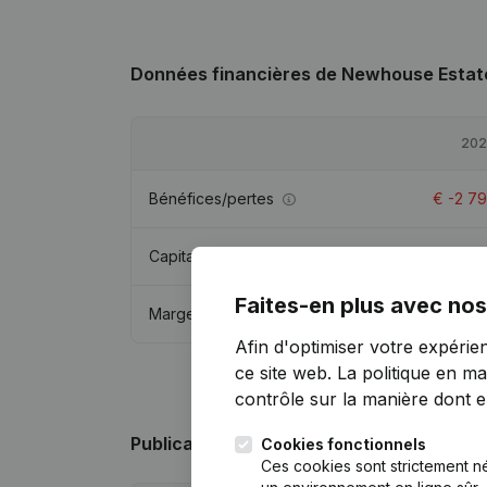
Données financières
de Newhouse Estat
202
Bénéfices/pertes
€
-2 7
Capitaux propres
€
-238 7
Faites-en plus avec nos
Marge brute
€
-1 6
Afin d'optimiser votre expérie
ce site web.
La politique en ma
contrôle sur la manière dont ell
Publications
de Newhouse Estates
Cookies fonctionnels
Ces cookies sont strictement n