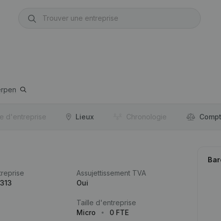
erpen
re d'entreprise
Lieux
Chronologie
Compt
Bar
reprise
Assujettissement TVA
.313
Oui
Taille d'entreprise
Micro
0 FTE