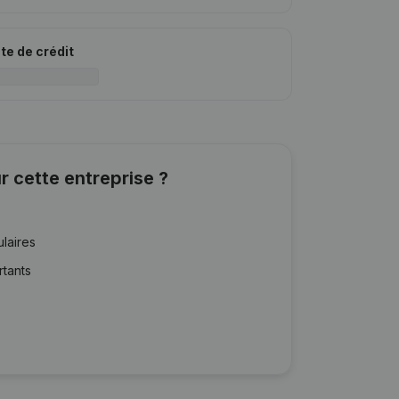
ite de crédit
r cette entreprise ?
ulaires
rtants