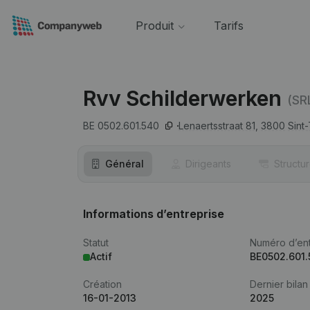
Produit
Tarifs
Rvv Schilderwerken
(SR
BE 0502.601.540
Lenaertsstraat 81,
3800
Sint
Général
Dirigeants
Structu
Informations d’entreprise
Statut
Numéro d’ent
Actif
BE0502.601
Création
Dernier bilan
16-01-2013
2025