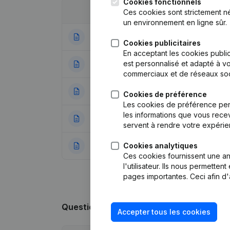
Cookies fonctionnels
Date
Publication
Ces cookies sont strictement n
un environnement en ligne sûr.
07-07-2021
Statuts (Traducti
Cookies publicitaires
En acceptant les cookies public
est personnalisé et adapté à vo
15-02-2017
Demissions - Nom
commerciaux et de réseaux soc
09-03-2016
Demissions - Nom
Cookies de préférence
Les cookies de préférence per
les informations que vous recev
27-08-2015
Demissions - Nom
servent à rendre votre expérie
Cookies analytiques
31-01-2013
Rubrique Constitu
Ces cookies fournissent une ana
l'utilisateur. Ils nous permette
pages importantes. Ceci afin d'
Questions fréquemment posées
Accepter tous les cookies