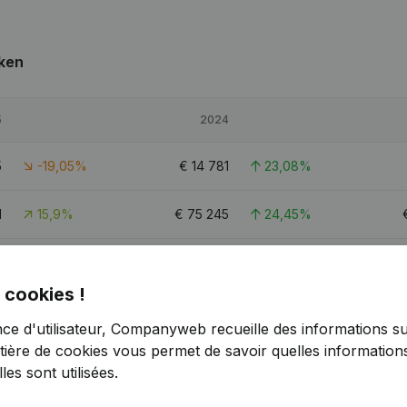
ken
5
2024
5
-19,05%
€
14 781
23,08%
1
15,9%
€
75 245
24,45%
8
56,7%
€
27 523
-13,89%
 cookies !
nce d'utilisateur, Companyweb recueille des informations su
tière de cookies
vous permet de savoir quelles informations
es sont utilisées.