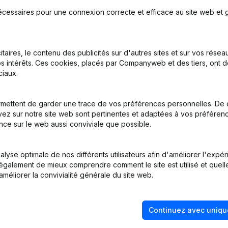
écessaires pour une connexion correcte et efficace au site web et g
on, Coordination, Autres Modifications, …) - Modification Forme Jur
itaires, le contenu des publicités sur d'autres sites et sur vos rése
s intérêts. Ces cookies, placés par Companyweb et des tiers, ont d
inations
(NL)
iaux.
inations
(NL)
mettent de garder une trace de vos préférences personnelles. De 
ez sur notre site web sont pertinentes et adaptées à vos préférence
inations
(NL)
nce sur le web aussi conviviale que possible.
tion (Nouvelle Personne Morale, Ouverture Succursale, etc...)
(NL)
lyse optimale de nos différents utilisateurs afin d'améliorer l'expé
nt également de mieux comprendre comment le site est utilisé et quell
améliorer la convivialité générale du site web.
Continuez avec uniqu