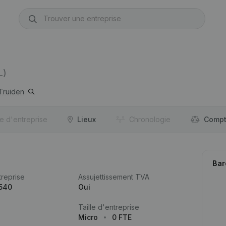
L)
-Truiden
re d'entreprise
Lieux
Chronologie
Compt
Bar
reprise
Assujettissement TVA
.540
Oui
Taille d'entreprise
Micro
0 FTE