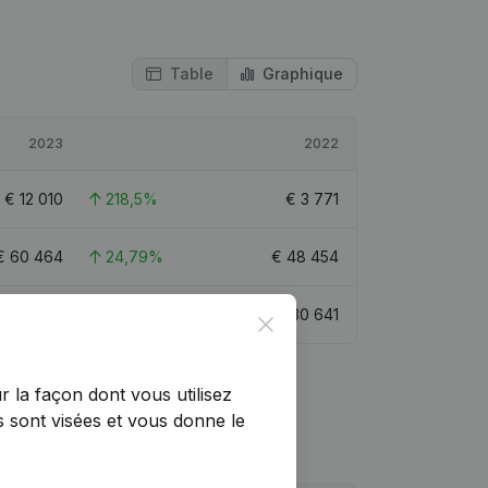
Table
Graphique
2023
2022
€
12 010
218,5%
€
3 771
€
60 464
24,79%
€
48 454
€
31 965
4,32%
€
30 641
Close
r la façon dont vous utilisez
 sont visées et vous donne le