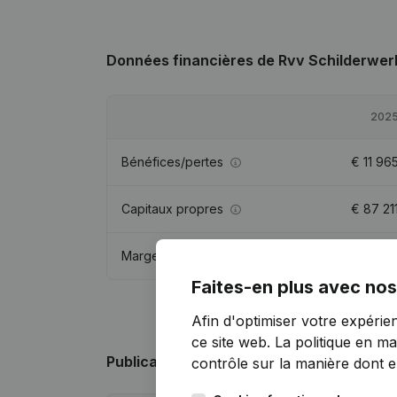
Données financières
de Rvv Schilderwer
202
Bénéfices/pertes
€
11 96
Capitaux propres
€
87 21
Marge brute
€
43 12
Faites-en plus avec nos
Afin d'optimiser votre expérie
ce site web.
La politique en ma
Publications
de Rvv Schilderwerken
contrôle sur la manière dont ell