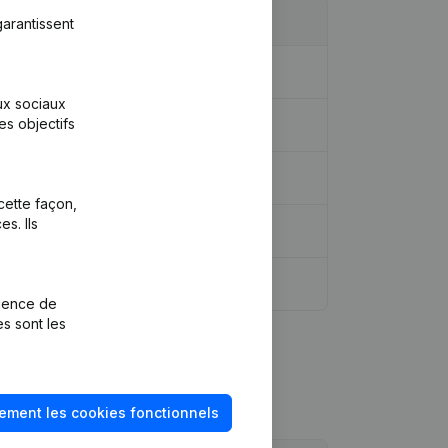
arantissent
idique - Demissions - Nominations
(NL)
aux sociaux
es objectifs
cette façon,
s. Ils
rience de
es sont les
ement les cookies fonctionnels