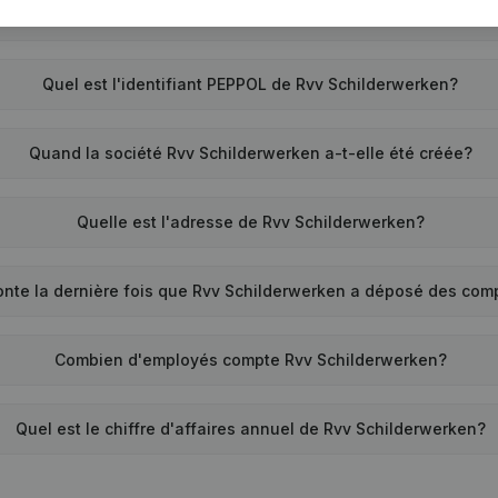
Quel est le numéro de TVA de Rvv Schilderwerken?
Quel est l'identifiant PEPPOL de Rvv Schilderwerken?
Quand la société Rvv Schilderwerken a-t-elle été créée?
Quelle est l'adresse de Rvv Schilderwerken?
nte la dernière fois que Rvv Schilderwerken a déposé des com
Combien d'employés compte Rvv Schilderwerken?
Quel est le chiffre d'affaires annuel de Rvv Schilderwerken?