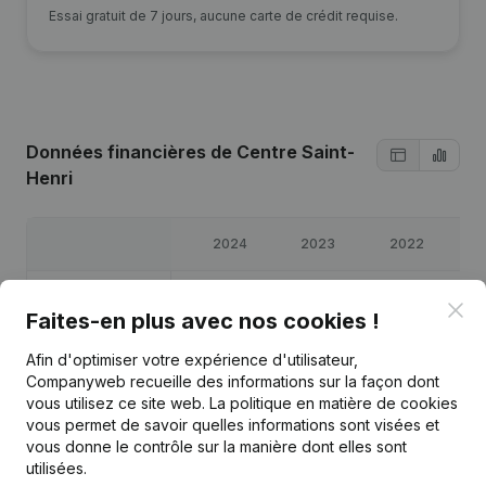
Essai gratuit de 7 jours, aucune carte de crédit requise.
Données financières
de Centre Saint-
Henri
2024
2023
2022
2
Bénéfices/pertes
€
44 386
€
68 436
€
76 654
€
86 
Clo
Faites-en plus avec nos cookies !
Capitaux propres
€
198 882
€
154 496
€
86 060
€
9
Afin d'optimiser votre expérience d'utilisateur,
Companyweb recueille des informations sur la façon dont
vous utilisez ce site web.
La politique en matière de cookies
Marge brute
€
106 867
€
116 906
€
143 670
€
120
vous permet de savoir quelles informations sont visées et
vous donne le contrôle sur la manière dont elles sont
utilisées.