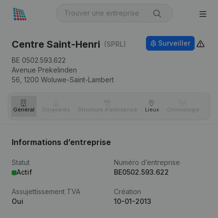
Centre Saint-Henri
Surveiller
(SPRL)
BE 0502.593.622
Avenue Prekelinden
56,
1200
Woluwe-Saint-Lambert
Général
Dirigeants
Structure d'entreprise
Lieux
Chronologie
Com
Informations d’entreprise
Statut
Numéro d’entreprise
Actif
BE0502.593.622
Assujettissement TVA
Création
Oui
10-01-2013