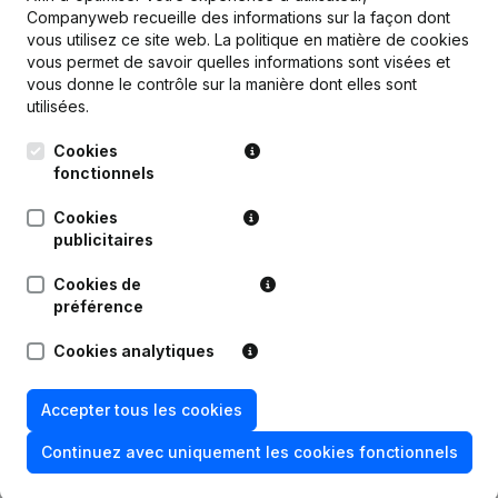
Companyweb recueille des informations sur la façon dont
Publications
de La Chaleur D'italie
vous utilisez ce site web.
La politique en matière de cookies
vous permet de savoir quelles informations sont visées et
vous donne le contrôle sur la manière dont elles sont
Date
Publication
utilisées.
Statuts (Traduction, Coordination,
Cookies
Autres Modifications, …) -
fonctionnels
19-09-2023
Modification Forme Juridique -
Divers - But - Demissions,
Cookies
Nominations
publicitaires
26-08-2022
Demissions, Nominations
Cookies de
préférence
16-09-2021
Demissions, Nominations
Cookies analytiques
18-01-2016
Demissions, Nominations
Accepter tous les cookies
Capital, Actions - Demissions,
10-11-2015
Continuez avec uniquement les cookies fonctionnels
Nominations