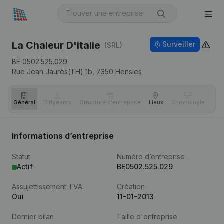
La Chaleur D'italie
Surveiller
(SRL)
BE 0502.525.029
Rue Jean Jaurès(TH) 1b,
7350
Hensies
Général
Dirigeants
Structure d'entreprise
Lieux
Chronologie
Com
Informations d’entreprise
Statut
Numéro d’entreprise
Actif
BE0502.525.029
Assujettissement TVA
Création
Oui
11-01-2013
Dernier bilan
Taille d'entreprise