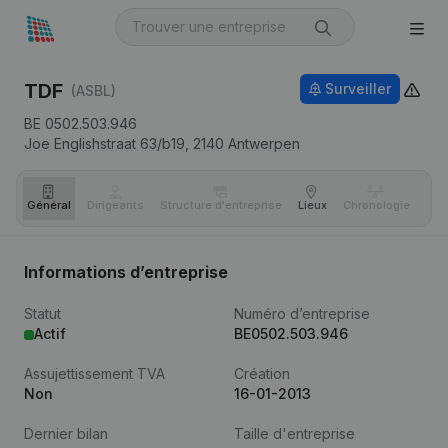
TDF
Surveiller
(ASBL)
BE 0502.503.946
Joe Englishstraat 63/b19,
2140
Antwerpen
Général
Dirigeants
Structure d'entreprise
Lieux
Chronologie
Com
Informations d’entreprise
Statut
Numéro d’entreprise
Actif
BE0502.503.946
Assujettissement TVA
Création
Non
16-01-2013
Dernier bilan
Taille d'entreprise