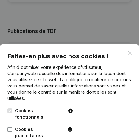
Publications
de TDF
Date
Publication
Clo
Faites-en plus avec nos cookies !
Siège Social - Demissions -
Afin d'optimiser votre expérience d'utilisateur,
21-03-2019
Nominations
(NL)
Companyweb recueille des informations sur la façon dont
vous utilisez ce site web.
La politique en matière de cookies
16-01-2019
Siège Social
(NL)
vous permet de savoir quelles informations sont visées et
vous donne le contrôle sur la manière dont elles sont
utilisées.
Siège Social - Demissions -
23-07-2018
Nominations
(NL)
Cookies
fonctionnels
Rubrique Constitution (Nouvelle
18-01-2013
Personne Morale, Ouverture
Cookies
Succursale, etc...)
(NL)
publicitaires