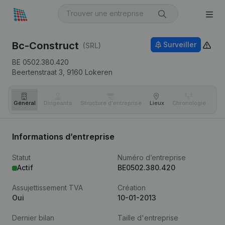
Bc-Construct
Surveiller
(SRL)
BE 0502.380.420
Beertenstraat 3,
9160
Lokeren
Général
Dirigeants
Structure d'entreprise
Lieux
Chronologie
Com
Informations d’entreprise
Statut
Numéro d’entreprise
Actif
BE0502.380.420
Assujettissement TVA
Création
Oui
10-01-2013
Dernier bilan
Taille d'entreprise