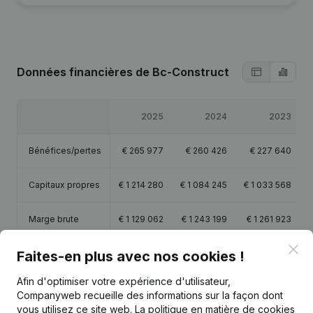
Données financières
de Bc-Construct
2025
2024
2023
Bénéfices/pertes
€
265 977
€
260 426
€
227 640
Capitaux propres
€
1 214 280
€
1 084 245
€
1 033 568
Marge brute
€
1 129 062
€
1 243 199
€
1 261 923
Clo
Faites-en plus avec nos cookies !
Personnel
10,3
10,6
10,7
Afin d'optimiser votre expérience d'utilisateur,
Companyweb recueille des informations sur la façon dont
vous utilisez ce site web.
La politique en matière de cookies