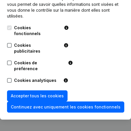
vous permet de savoir quelles informations sont visées et
Publications
de Bc-Construct
vous donne le contrôle sur la manière dont elles sont
utilisées.
Date
Publication
Cookies
fonctionnels
Statuts (Traduction, Coordination,
Cookies
Autres Modifications, …) -
publicitaires
10-05-2023
Modification Forme Juridique - Siège
Social - Demissions - Nominations
(NL)
Cookies de
préférence
19-04-2019
Demissions - Nominations
(NL)
Cookies analytiques
01-12-2016
Demissions - Nominations
(NL)
Accepter tous les cookies
Rubrique Constitution (Nouvelle
Continuez avec uniquement les cookies fonctionnels
15-01-2013
Personne Morale, Ouverture
Succursale, etc...)
(NL)