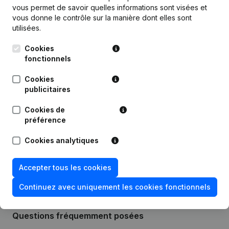
Publications
de Bouwgroep Depoorter
vous permet de savoir quelles informations sont visées et
vous donne le contrôle sur la manière dont elles sont
utilisées.
Date
Publication
Cookies
Demissions - Nominations - Divers
fonctionnels
13-05-2024
(NL)
Cookies
publicitaires
Statuts (Traduction, Coordination,
Autres Modifications, …) -
22-12-2023
Modification Forme Juridique -
Cookies de
Demissions - Nominations
(NL)
préférence
Rubrique Constitution (Nouvelle
Cookies analytiques
21-12-2012
Personne Morale, Ouverture
Succursale, etc...)
(NL)
Accepter tous les cookies
Continuez avec uniquement les cookies fonctionnels
Questions fréquemment posées