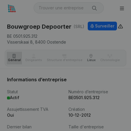
Bouwgroep Depoorter
Surveiller
(SRL)
BE 0501.925.312
Visserskaai 8,
8400
Oostende
Général
Dirigeants
Structure d'entreprise
Lieux
Chronologie
Com
Informations d’entreprise
Statut
Numéro d’entreprise
Actif
BE0501.925.312
Assujettissement TVA
Création
Oui
10-12-2012
Dernier bilan
Taille d'entreprise