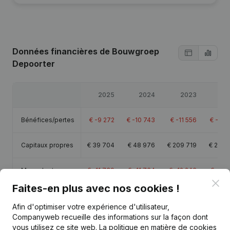
Données financières
de Bouwgroep
Depoorter
2025
2024
2023
20
Bénéfices/pertes
€
-9 272
€
-10 743
€
-11 556
€
-16 
Capitaux propres
€
39 704
€
48 976
€
209 719
€
221 
Marge brute
€
-11 739
€
-11 764
€
-12 246
€
-21 
Clo
Faites-en plus avec nos cookies !
Afin d'optimiser votre expérience d'utilisateur,
Companyweb recueille des informations sur la façon dont
vous utilisez ce site web.
La politique en matière de cookies