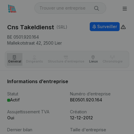
Cns Takeldienst
Surveiller
(SRL)
BE 0501.920.164
Mallekotstraat 42,
2500
Lier
Général
Dirigeants
Structure d'entreprise
Lieux
Chronologie
Com
Informations d’entreprise
Statut
Numéro d’entreprise
Actif
BE0501.920.164
Assujettissement TVA
Création
Oui
12-12-2012
Dernier bilan
Taille d'entreprise