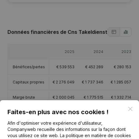
Données financières
de Cns Takeldienst
2025
2024
2023
Bénéfices/pertes
€
539 553
€
452 289
€
280 153
Capitaux propres
€
2 276 049
€
1 737 346
€
1 285 057
Marge brute
€
2 000 045
€
1 775 515
€
1 332 714
Clo
Faites-en plus avec nos cookies !
Personnel
10,4
8,5
9,7
Afin d'optimiser votre expérience d'utilisateur,
Companyweb recueille des informations sur la façon dont
vous utilisez ce site web.
La politique en matière de cookies