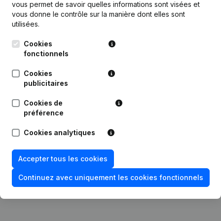
vous permet de savoir quelles informations sont visées et
vous donne le contrôle sur la manière dont elles sont
Publications
de Cns Takeldienst
utilisées.
Cookies
Date
Publication
fonctionnels
19-01-2024
Modification(s) Statuts
(NL)
Cookies
publicitaires
27-06-2019
Demissions - Nominations
(NL)
Cookies de
préférence
Année comptable - Statuts
11-10-2017
(Traduction, Coordination, Autres
Cookies analytiques
Modifications, …)
(NL)
Accepter tous les cookies
Rubrique Constitution (Nouvelle
21-12-2012
Personne Morale, Ouverture
Succursale, etc...)
(NL)
Continuez avec uniquement les cookies fonctionnels