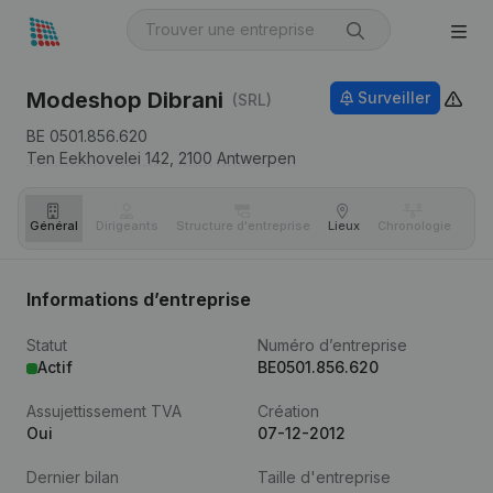
Modeshop Dibrani
Surveiller
(SRL)
BE 0501.856.620
Ten Eekhovelei 142,
2100
Antwerpen
Général
Dirigeants
Structure d'entreprise
Lieux
Chronologie
Com
Informations d’entreprise
Statut
Numéro d’entreprise
Actif
BE0501.856.620
Assujettissement TVA
Création
Oui
07-12-2012
Dernier bilan
Taille d'entreprise