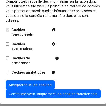
Publications
de Modeshop Dibrani
Companyweb recueille des informations sur la façon dont
vous utilisez ce site web.
La politique en matière de cookies
vous permet de savoir quelles informations sont visées et
Date
Publication
vous donne le contrôle sur la manière dont elles sont
utilisées.
30-12-2025
Siège Social
(NL)
Cookies
fonctionnels
Statuts (Traduction, Coordination,
Autres Modifications, …) -
18-01-2023
Cookies
Modification Forme Juridique -
publicitaires
Demissions - Nominations
(NL)
Cookies de
16-11-2022
Siège Social
(NL)
préférence
Cookies analytiques
30-01-2019
Siège Social
(NL)
Rubrique Constitution (Nouvelle
Accepter tous les cookies
19-12-2012
Personne Morale, Ouverture
Succursale, etc...)
(NL)
Continuez avec uniquement les cookies fonctionnels